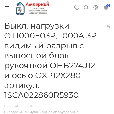
0
Выкл. нагрузки
OT1000E03P, 1000A 3P
видимый разрыв c
выносной блок.
рукояткой OHB274J12
и осью OXP12X280
артикул:
1SCA022860R5930
—
—
Главная
Каталог
—
Силовое и коммутационное оборудование