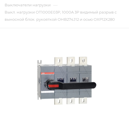
—
Выключатели нагрузки
Выкл. нагрузки OT1000E03P, 1000A 3P видимый разрыв c
выносной блок. рукояткой OHB274J12 и осью OXP12X280