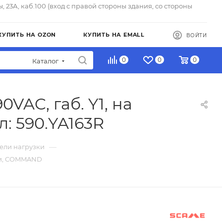
ы, 23А, каб.100 (вход с правой стороны здания, со стороны
КУПИТЬ НА OZON
КУПИТЬ НА EMALL
ВОЙТИ
0
0
0
Каталог
0VAC, габ. Y1, на
: 590.YA163R
—
ели нагрузки
ятки, COMMAND