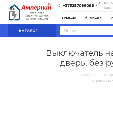
РБ, 2
+375297098098
кафе 
БРЕНДЫ
АКЦИИ
КАТАЛОГ
Выключатель нагр
дверь, без 
—
Главная
Ката
Выключатель 