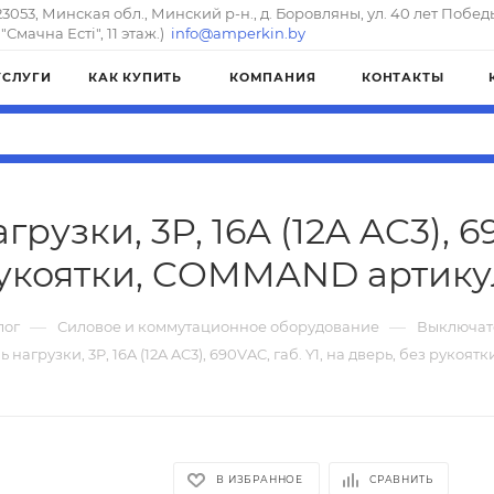
23053, Минская обл., Минский р-н., д. Боровляны, ул. 40 лет Побед
"Смачна Естi", 11 этаж.)
info@amperkin.by
УСЛУГИ
КАК КУПИТЬ
КОМПАНИЯ
КОНТАКТЫ
узки, 3P, 16A (12A AC3), 69
рукоятки, COMMAND артикул
—
—
лог
Силовое и коммутационное оборудование
Выключат
нагрузки, 3P, 16A (12A AC3), 690VAC, габ. Y1, на дверь, без руко
В ИЗБРАННОЕ
СРАВНИТЬ