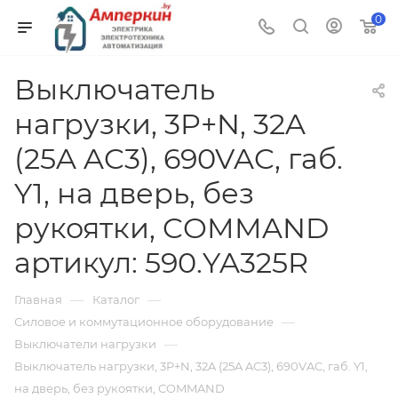
0
Выключатель
нагрузки, 3P+N, 32A
(25A AC3), 690VAC, габ.
Y1, на дверь, без
рукоятки, COMMAND
артикул: 590.YA325R
—
—
Главная
Каталог
—
Силовое и коммутационное оборудование
—
Выключатели нагрузки
Выключатель нагрузки, 3P+N, 32A (25A AC3), 690VAC, габ. Y1,
на дверь, без рукоятки, COMMAND