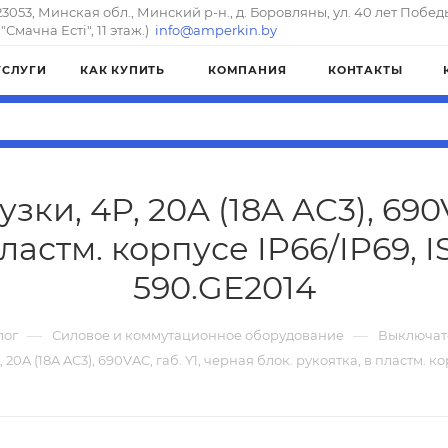
23053, Минская обл., Минский р-н., д. Боровляны, ул. 40 лет Побед
"Смачна Естi", 11 этаж.)
info@amperkin.by
УСЛУГИ
КАК КУПИТЬ
КОМПАНИЯ
КОНТАКТЫ
ки, 4P, 20A (18A AC3), 690V
пластм. корпусе IP66/IP69,
590.GE2014
—
—
лог
Силовое и коммутационное оборудование
Выключат
20A (18A AC3), 690VAC, габ. Y1, черная блок. рукоятка, в пластм. к