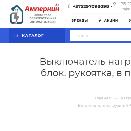
РБ, 2
+375297098098
кафе 
БРЕНДЫ
АКЦИИ
КАТАЛОГ
Выключатель нагруз
блок. рукоятка, в 
—
Главная
Ката
Выключатель нагрузки, 4P, 