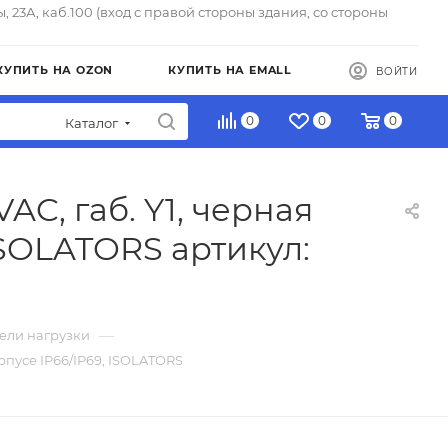
ы, 23А, каб.100 (вход с правой стороны здания, со стороны
КУПИТЬ НА OZON
КУПИТЬ НА EMALL
ВОЙТИ
0
0
0
Каталог
AC, габ. Y1, черная
 ISOLATORS артикул:
—
ели нагрузки
орпусе IP66/IP69, ISOLATORS