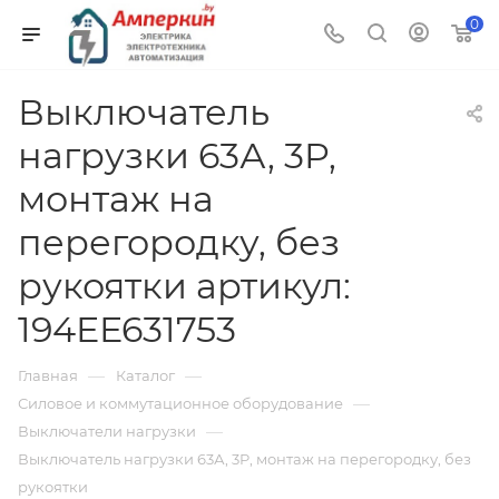
0
Выключатель
нагрузки 63А, 3P,
монтаж на
перегородку, без
рукоятки артикул:
194EE631753
—
—
Главная
Каталог
—
Силовое и коммутационное оборудование
—
Выключатели нагрузки
Выключатель нагрузки 63А, 3P, монтаж на перегородку, без
рукоятки