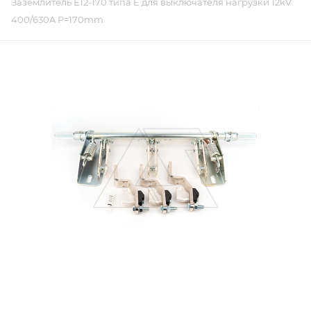
Заземлитель E12-170 типа E для выключателя нагрузки 12kV
400/630A P=170mm