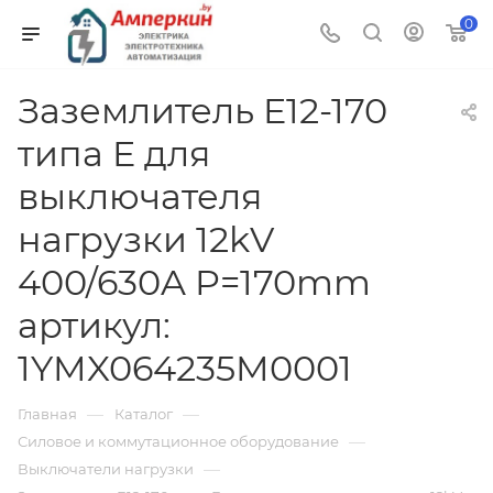
0
Заземлитель E12-170
типа E для
выключателя
нагрузки 12kV
400/630A P=170mm
артикул:
1YMX064235M0001
—
—
Главная
Каталог
—
Силовое и коммутационное оборудование
—
Выключатели нагрузки