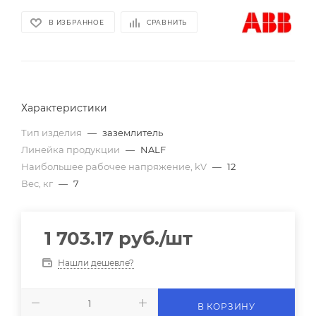
В ИЗБРАННОЕ
СРАВНИТЬ
Характеристики
Тип изделия
—
заземлитель
Линейка продукции
—
NALF
Наибольшее рабочее напряжение, kV
—
12
Вес, кг
—
7
1 703.17
руб.
/шт
Нашли дешевле?
В КОРЗИНУ