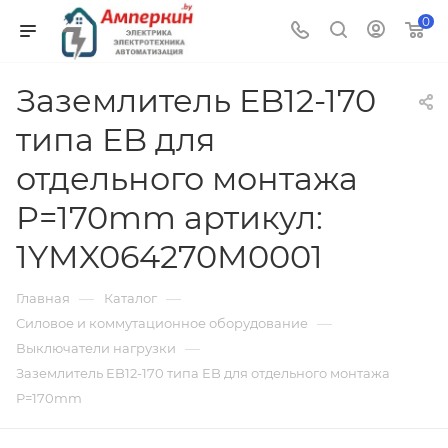
0
Заземлитель EB12-170
типа EB для
отдельного монтажа
P=170mm артикул:
1YMX064270M0001
—
—
Главная
Каталог
—
Силовое и коммутационное оборудование
—
Выключатели нагрузки
Заземлитель EB12-170 типа EB для отдельного монтажа
P=170mm