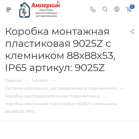
0
Коробка монтажная
пластиковая 9025Z с
клемником 88х88х53,
IP65 артикул: 9025Z
—
—
Главная
Каталог
—
Системы крепления, распределения и подключения
—
Коробки распределительные Подрозетники
Коробка монтажная пластиковая 9025Z с клемником
88х88х53, IP65