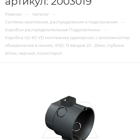
артикул: 2003019
—
—
Главная
Каталог
—
Системы крепления, распределения и подключения
—
Коробки распределительные Подрозетники
Коробка UG 60 VD монтажная одинарная, с возможностью
объединения в линию, IP20, 13 вводов 20...25мм, глубина
60мм, черный, полистирол