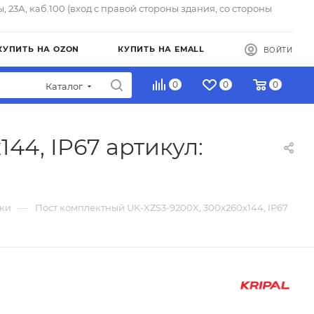
ы, 23А, каб.100 (вход с правой стороны здания, со стороны
КУПИТЬ НА OZON
КУПИТЬ НА EMALL
ВОЙТИ
0
0
0
Каталог
44, IP67 артикул:
—
ки
Пост комплектный UK-XZS3-9200X, 300x260x144, IP67