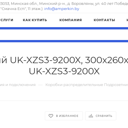
23053, Минская обл., Минский р-н., д. Боровляны, ул. 40 лет Побед
"Смачна Естi", 11 этаж.)
info@amperkin.by
УСЛУГИ
КАК КУПИТЬ
КОМПАНИЯ
КОНТАКТЫ
 UK-XZS3-9200X, 300x260x1
UK-XZS3-9200X
—
ия и подключения
Коробки распределительные Подрозетни
В ИЗБРАННОЕ
СРАВНИТЬ