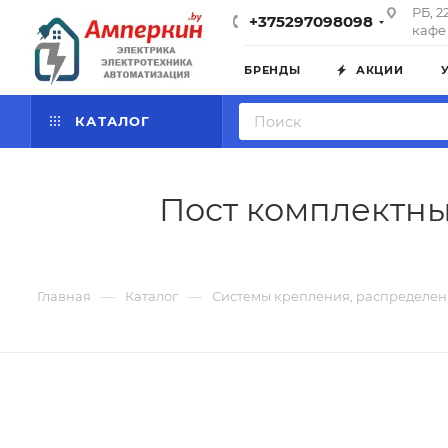
РБ, 2
+375297098098
кафе 
БРЕНДЫ
АКЦИИ
КАТАЛОГ
Пост комплектный
—
—
Главная
Каталог
Системы крепления, распределен