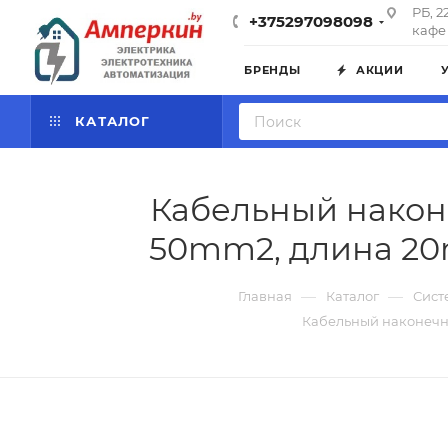
РБ, 2
+375297098098
кафе 
БРЕНДЫ
АКЦИИ
КАТАЛОГ
Кабельный наконе
50mm2, длина 20m
—
—
Главная
Каталог
Сист
Кабельный наконечни