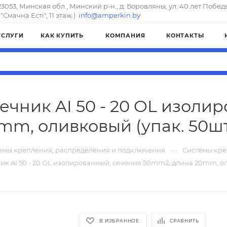
23053, Минская обл., Минский р-н., д. Боровляны, ул. 40 лет Побед
"Смачна Естi", 11 этаж.)
info@amperkin.by
УСЛУГИ
КАК КУПИТЬ
КОМПАНИЯ
КОНТАКТЫ
чник AI 50 - 20 OL изоли
m, оливковый (упак. 50шт.)
—
емы крепления, распределения и подключения
Системы кре
к AI 50 - 20 OL изолированный, сечение 50mm2, длина 20mm, оли
В ИЗБРАННОЕ
СРАВНИТЬ