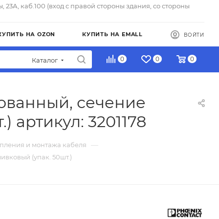
ы, 23А, каб.100 (вход с правой стороны здания, со стороны
КУПИТЬ НА OZON
КУПИТЬ НА EMALL
ВОЙТИ
0
0
0
Каталог
рованный, сечение
 артикул: 3201178
—
пления и монтажа кабеля
вковый (упак. 50шт.)