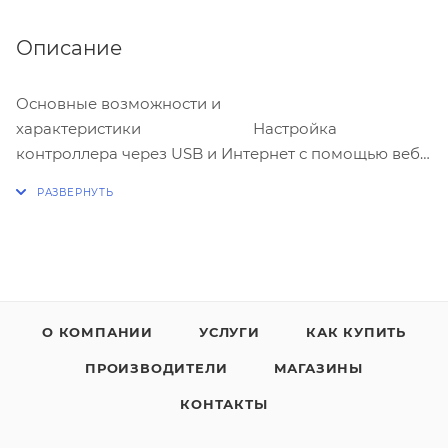
Описание
Основные возможности и
характеристики Настройка
контроллера через USB и Интернет с помощью веб-
браузера. Управл
и оповещение через Telegram и VK со смартфонов,
планшетов и компьютеров. Управление и
оповещение с помощью голосового помощника и
SMS. 8
пользовател
4 охраняемых раздела*
О КОМПАНИИ
УСЛУГИ
КАК КУПИТЬ
(опционально) 8 входов для
ПРОИЗВОДИТЕЛИ
МАГАЗИНЫ
подключения дискретных и аналоговых
датчиков*
КОНТАКТЫ
реле и 5 выходов для подключения исполнительных