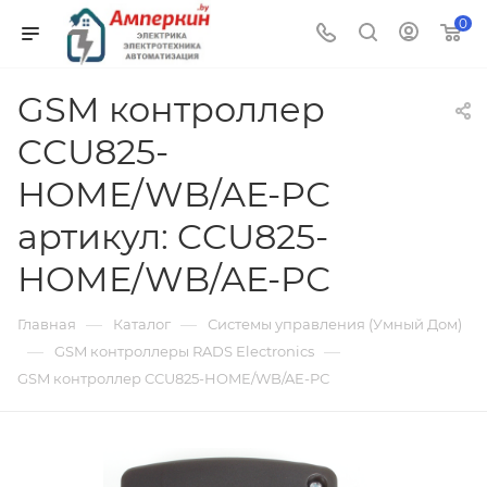
0
GSM контроллер
CCU825-
HOME/WB/AE-PС
артикул: CCU825-
HOME/WB/AE-PС
—
—
Главная
Каталог
Системы управления (Умный Дом)
—
—
GSM контроллеры RADS Electronics
GSM контроллер CCU825-HOME/WB/AE-PС