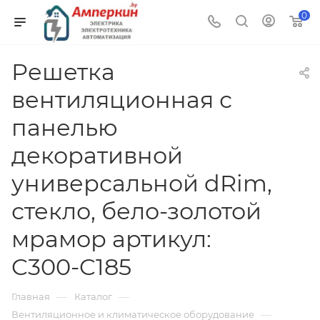
0
Решетка
вентиляционная с
панелью
декоративной
универсальной dRim,
стекло, бело-золотой
мрамор артикул:
C300-C185
—
—
Главная
Каталог
—
Вентиляционное и климатическое оборудование