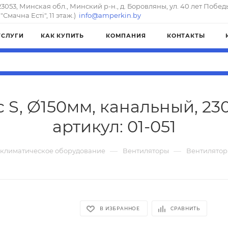
23053, Минская обл., Минский р-н., д. Боровляны, ул. 40 лет Побед
"Смачна Естi", 11 этаж.)
info@amperkin.by
УСЛУГИ
КАК КУПИТЬ
КОМПАНИЯ
КОНТАКТЫ
 S, Ø150мм, канальный, 230В
артикул: 01-051
—
—
 климатическое оборудование
Вентиляторы
Вентилятор 
В ИЗБРАННОЕ
СРАВНИТЬ