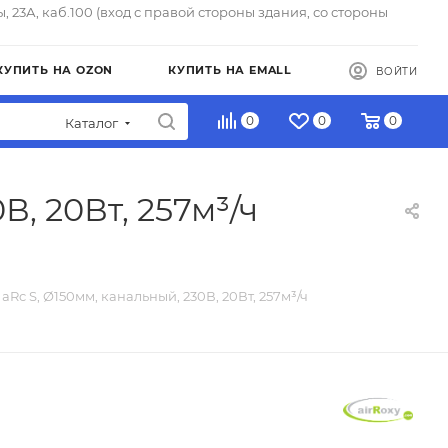
ы, 23А, каб.100 (вход с правой стороны здания, со стороны
КУПИТЬ НА OZON
КУПИТЬ НА EMALL
ВОЙТИ
0
0
0
Каталог
, 20Вт, 257м³/ч
aRc S, Ø150мм, канальный, 230В, 20Вт, 257м³/ч