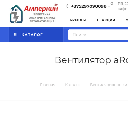
РБ, 2
+375297098098
кафе 
БРЕНДЫ
АКЦИИ
КАТАЛОГ
Вентилятор aRc
—
—
Главная
Каталог
Вентиляционное и