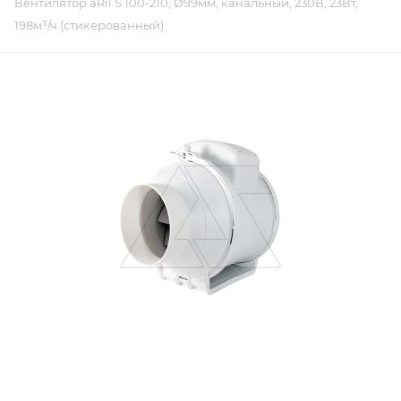
Вентилятор aRil S 100-210, Ø99мм, канальный, 230В, 23Вт,
198м³/ч (стикерованный)