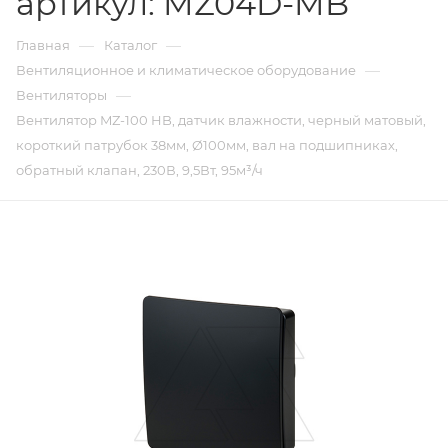
артикул: MZ04D-MB
—
—
Главная
Каталог
—
Вентиляционное и климатическое оборудование
—
Вентиляторы
Вентилятор MZ-100 HB, датчик влажности, черный матовый,
короткий патрубок 38мм, Ø100мм, вал на подшипниках,
обратный клапан, 230В, 9,5Вт, 95м³/ч