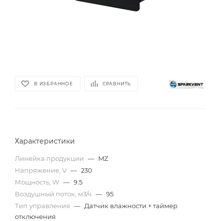
В ИЗБРАННОЕ
СРАВНИТЬ
Характеристики
Линейка продукции
—
MZ
Напряжение, V
—
230
Мощность, W
—
9.5
Воздушный поток, м3/ч
—
95
Тип управления
—
Датчик влажности + таймер
отключения