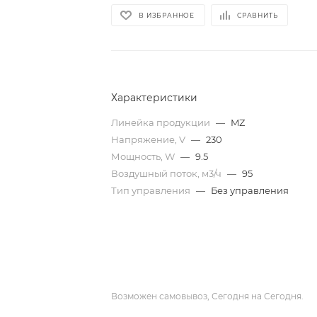
В ИЗБРАННОЕ
СРАВНИТЬ
Характеристики
Линейка продукции
—
MZ
Напряжение, V
—
230
Мощность, W
—
9.5
Воздушный поток, м3/ч
—
95
Тип управления
—
Без управления
Возможен самовывоз, Сегодня на Сегодня.