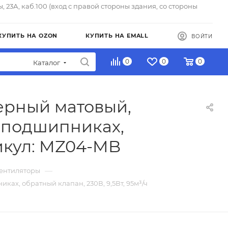
ы, 23А, каб.100 (вход с правой стороны здания, со стороны
КУПИТЬ НА OZON
КУПИТЬ НА EMALL
ВОЙТИ
0
0
0
Каталог
черный матовый,
а подшипниках,
тикул: MZ04-MB
—
ентиляторы
ках, обратный клапан, 230В, 9,5Вт, 95м³/ч