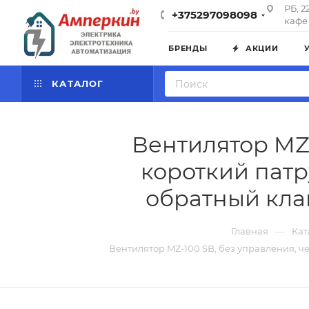
РБ, 2
+375297098098
кафе 
БРЕНДЫ
АКЦИИ
КАТАЛОГ
Вентилятор MZ-
короткий патр
обратный клап
—
Главная
Кат
Вентилятор MZ-100 SB, без управления, че