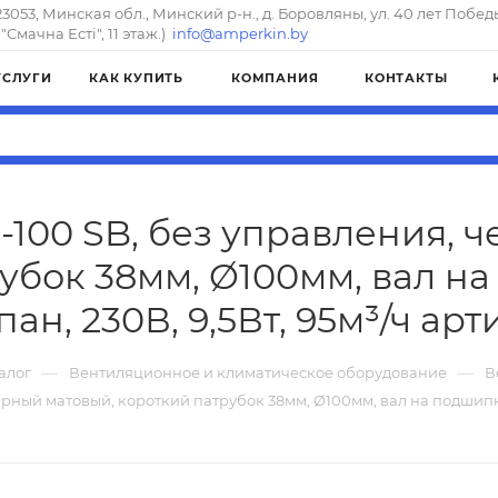
23053, Минская обл., Минский р-н., д. Боровляны, ул. 40 лет Побед
"Смачна Естi", 11 этаж.)
info@amperkin.by
УСЛУГИ
КАК КУПИТЬ
КОМПАНИЯ
КОНТАКТЫ
100 SB, без управления, 
убок 38мм, Ø100мм, вал н
ан, 230В, 9,5Вт, 95м³/ч ар
—
—
алог
Вентиляционное и климатическое оборудование
В
рный матовый, короткий патрубок 38мм, Ø100мм, вал на подшипни