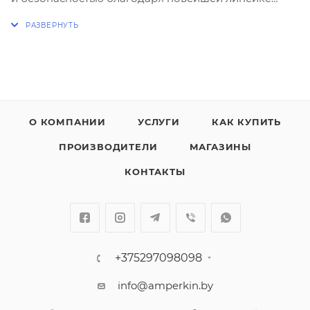
высоко-технологичных выключателей АББ,
производящихся исключительно в Германии.
Комфортное окружение создается не только
необычной мебелью или цветом стен. Его создают
гармоничная пространственная концепция и
продуманные детали. Именно такие мелочи
О КОМПАНИИ
УСЛУГИ
КАК КУПИТЬ
позволяют узнать об эстетическом чувстве
ПРОИЗВОДИТЕЛИ
МАГАЗИНЫ
владельца. Только тот, кто думает о деталях, может
достигнуть того особенного состояния, которое
КОНТАКТЫ
называется гармонией.
+375297098098
info@amperkin.by