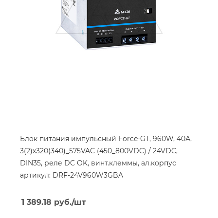
Выходной ток, A
40
Тип клемм
винтовые клеммы
Материал корпуса
сталь
Напряжение выхода, V
24
Входная фаза
3
Класс защиты
IP20
Блок питания импульсный Force-GT, 960W, 40А,
3(2)х320(340)_575VAC (450_800VDC) / 24VDC,
Глубина, mm
128,7
DIN35, реле DC OK, винт.клеммы, ал.корпус
артикул: DRF-24V960W3GBA
Ширина, mm
110
1 389.18
руб.
/шт