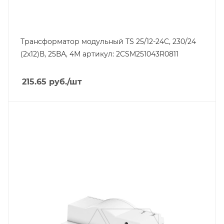
Трансформатор модульный TS 25/12-24C, 230/24
(2х12)В, 25ВА, 4М артикул: 2CSM251043R0811
215.65
руб.
/шт
Тип изделия
трансформатор модульный
Линейка продукции
TS
Количество модулей
6
Мощность, W
100
Вес, кг