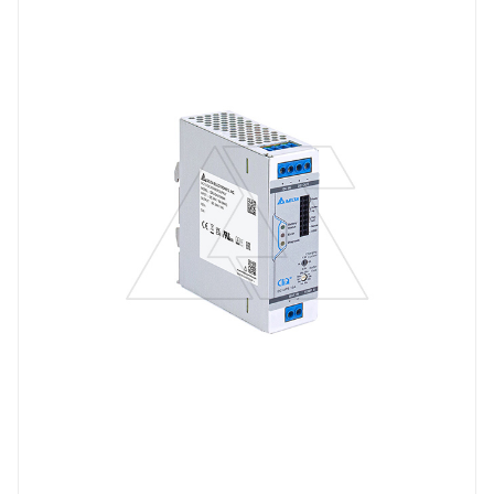
Линейка продукции
DC-UPS
Тип напряжения
VDC
Мощность, W
480
Вес, кг
0.53
Длина, mm
124
Выходной ток, A
20
Тип клемм
винтовые клеммы
Материал корпуса
алюминий коррозионностойкий
Напряжение выхода, V
24