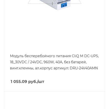
40
Тип клемм
винтовые клеммы
Материал корпуса
алюминий коррозионностойкий
Напряжение выхода, V
24
Класс защиты
IP20
Модуль бесперебойного питания CliQ M DC-UPS,
18_30VDC / 24VDC, 960W, 40A, без батарей,
Глубина, mm
117
винт.клеммы, ал.корпус артикул: DRU-24V40AMN
Ширина, mm
50
1 055.09
руб.
/шт
Тип изделия
модуль резервного питания