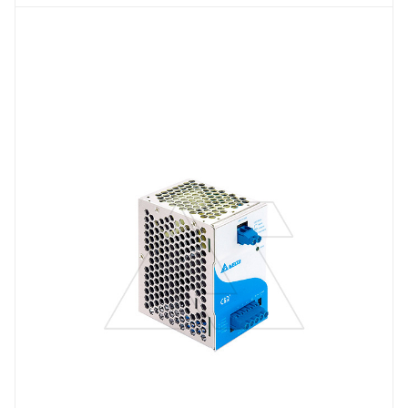
Тип изделия
буферный модуль
Линейка продукции
CliQ II
Тип напряжения
VDC
Вес, кг
0.76
Длина, mm
121
Выходной ток, A
20
Тип клемм
съемная клеммная колодка
Материал корпуса
алюминий
Напряжение выхода, V