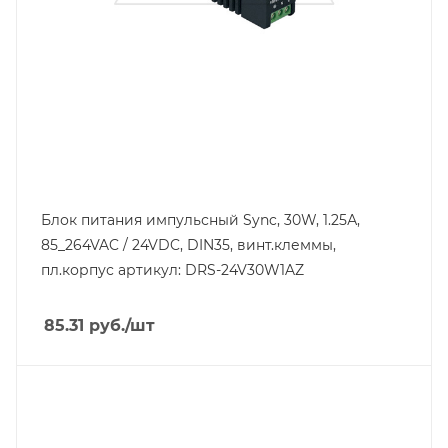
1.25
Тип клемм
винтовые клеммы
Материал корпуса
пластик
Напряжение выхода, V
24
Входная фаза
1
Блок питания импульсный Sync, 30W, 1.25А,
85_264VAC / 24VDC, DIN35, винт.клеммы,
Класс защиты
IP20
пл.корпус артикул: DRS-24V30W1AZ
Глубина, mm
89,5
85.31
руб.
/шт
Ширина, mm
21
Тип изделия
модуль резервного питания