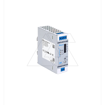
Линейка продукции
DC-UPS
Тип напряжения
VDC
Мощность, W
240
Вес, кг
0.52
Длина, mm
124
Выходной ток, A
10
Тип клемм
винтовые клеммы
Материал корпуса
алюминий коррозионностойкий
Напряжение выхода, V
24