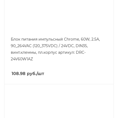
Материал корпуса
пластик
Напряжение выхода, V
24
Входная фаза
1
Блок питания импульсный Chrome, 60W, 2.5А,
90_264VAC (120_375VDC) / 24VDC, DIN35,
Класс защиты
IP20
винт.клеммы, пл.корпус артикул: DRC-
24V60W1AZ
Глубина, mm
55,6
Ширина, mm
108.98
руб.
/шт
71
Тип изделия
блок питания импульсный
Линейка продукции
Chrome