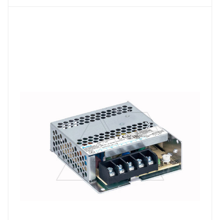
62
Тип изделия
блок питания импульсный
Линейка продукции
PMT2
Тип напряжения
VDC
Мощность, W
51
Вес, кг
0.176
Длина, mm
99
Выходной ток, A
2.2
Тип клемм
винтовые клеммы