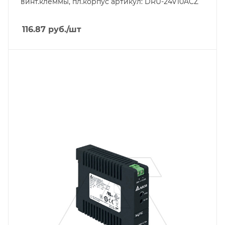
винт.клеммы, пл.корпус артикул: DRU-24V10ACZ
Ширина, mm
71
116.87
руб.
/шт
Тип изделия
блок питания импульсный
Линейка продукции
SYNC
Тип напряжения
VDC
Мощность, W
30
Вес, кг
0.1
Длина, mm
75
Выходной ток, A