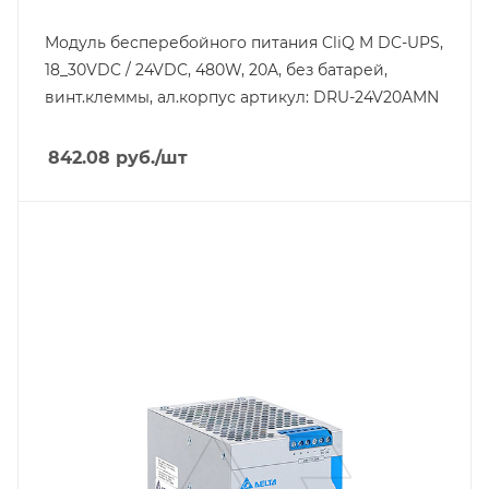
Класс защиты
IP20
Модуль бесперебойного питания CliQ M DC-UPS,
18_30VDC / 24VDC, 480W, 20A, без батарей,
Глубина, mm
117
винт.клеммы, ал.корпус артикул: DRU-24V20AMN
Ширина, mm
38
842.08
руб.
/шт
Тип изделия
блок питания импульсный
Линейка продукции
CliQ III
Мощность, W
480
Вес, кг
1.2
Длина, mm
124