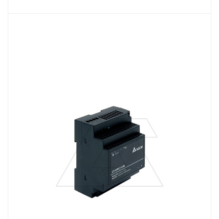
Тип изделия
блок питания импульсный
Линейка продукции
Chrome
Тип напряжения
VDC
Мощность, W
60
Вес, кг
0.24
Длина, mm
91
Выходной ток, A
2.5
Тип клемм
винтовые клеммы