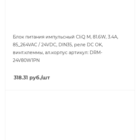
24
Входная фаза
1
Класс защиты
IP20
Блок питания импульсный CliQ M, 81.6W, 3.4А,
85_264VAC / 24VDC, DIN35, реле DC OK,
Глубина, mm
102
винт.клеммы, ал.корпус артикул: DRM-
24V80W1PN
Ширина, mm
32
318.31
руб.
/шт
Тип изделия
блок питания импульсный
Линейка продукции
Force-GT
Мощность, W
480