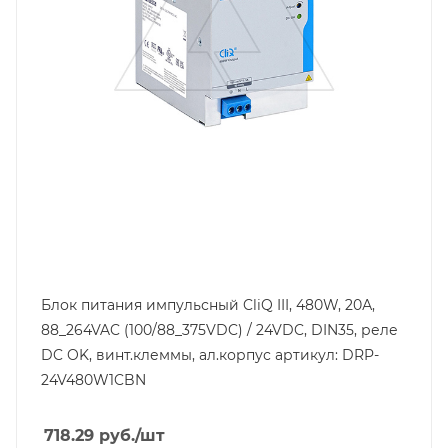
Выходной ток, A
20
Тип клемм
винтовые клеммы
Материал корпуса
алюминий
Напряжение выхода, V
24
Входная фаза
1
Класс защиты
IP20
Блок питания импульсный CliQ III, 480W, 20А,
88_264VAC (100/88_375VDC) / 24VDC, DIN35, реле
Глубина, mm
127
DC OK, винт.клеммы, ал.корпус артикул: DRP-
24V480W1CBN
Ширина, mm
82
718.29
руб.
/шт