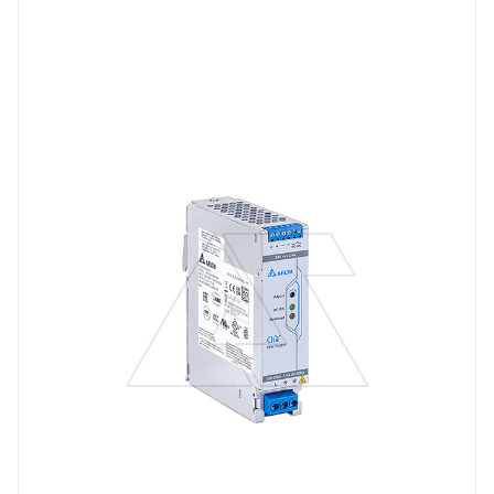
Тип изделия
блок питания импульсный
Линейка продукции
CliQ M
Мощность, W
81.6
Вес, кг
0.5
Длина, mm
124
Выходной ток, A
3.4
Тип клемм
винтовые клеммы
Материал корпуса
алюминий
Напряжение выхода, V