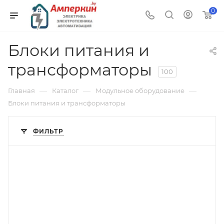
0
Блоки питания и
трансформаторы
100
—
—
—
Главная
Каталог
Модульное оборудование
Блоки питания и трансформаторы
ФИЛЬТР
Тип изделия
буферный модуль
Линейка продукции
CliQ II
Тип напряжения
VDC