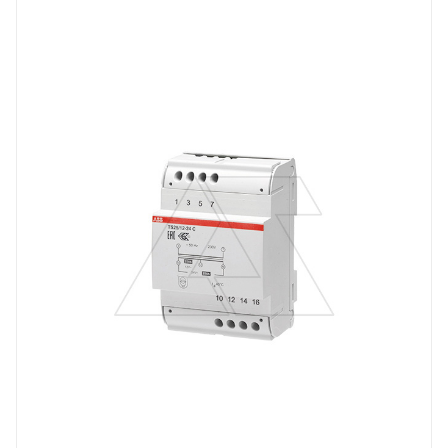
трансформатор модульный
Линейка продукции
TS
Количество модулей
4
Мощность, W
25
Вес, кг
0.927