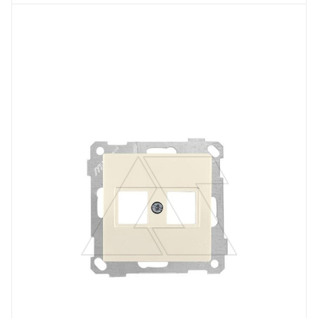
Тип изделия
адаптер
Линейка продукции
Серия 21
Степень защиты
IP20
Цвет.
слоновая кость