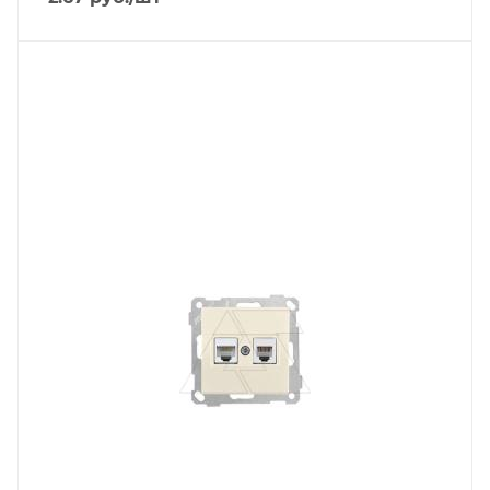
Тип изделия
розетка информационная
Линейка продукции
Серия 21
Степень защиты
IP20
Цвет.
слоновая кость