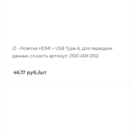
21 - Розетка HDMI + USB Type A, для передачи
данных, сл.кость артикул: 2100-459-0102
46.17
руб.
/шт
Тип изделия
розетка информационная
Линейка продукции
Серия 21
Степень защиты
IP20