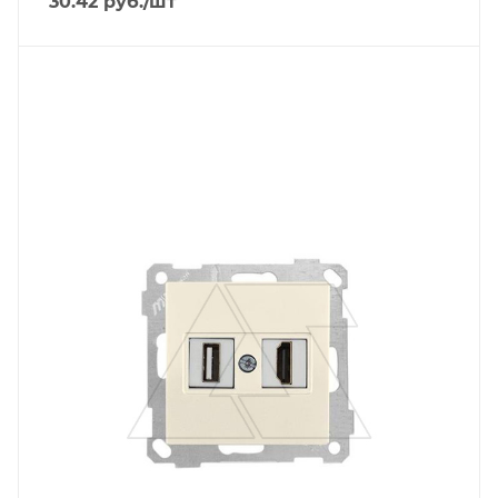
30.42
руб.
/шт
Тип изделия
аудио/видеорозетка
Линейка продукции
Серия 21
Степень защиты
IP20
Цвет.
слоновая кость