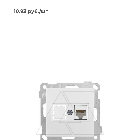
10.93
руб.
/шт
Тип изделия
розетка информационная
Линейка продукции
Серия 21
Степень защиты
IP20
Цвет.
белый