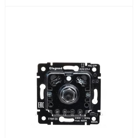
Тип изделия
светорегулятор
Линейка продукции
Galea Life
Степень защиты
IP20