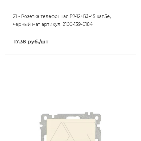
21 - Розетка телефонная RJ-12+RJ-45 кат.5е,
черный мат артикул: 2100-139-0184
17.38
руб.
/шт
Тип изделия
выключатель кнопочный
Линейка продукции
Серия 21
Степень защиты
IP20
Цвет.
слоновая кость