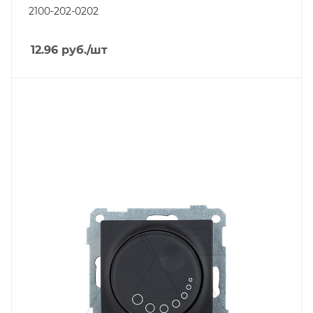
2100-202-0202
12.96
руб.
/шт
Тип изделия
светорегулятор
Линейка продукции
Серия 21
Степень защиты
IP20
Цвет.
черный матовый