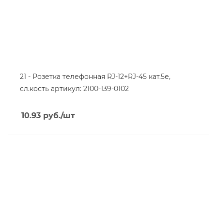
21 - Розетка телефонная RJ-12+RJ-45 кат.5е,
сл.кость артикул: 2100-139-0102
10.93
руб.
/шт
Тип изделия
розетка информационная
Линейка продукции
Серия 21
Степень защиты
IP20