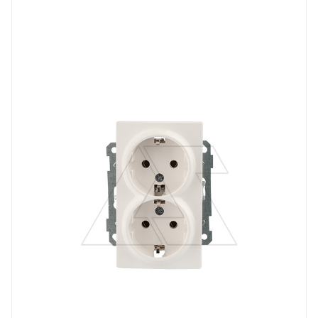
Тип изделия
розетка электрическая
Линейка продукции
Серия 21
Степень защиты
IP20
Наличие заземления
с заземлением
Цвет.
белый