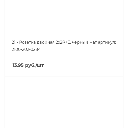
21 - Розетка двойная 2x2P+E, черный мат артикул:
2100-202-0284
13.95
руб.
/шт
Линейка продукции
Серия 21
Степень защиты
IP20
Цвет.
слоновая кость