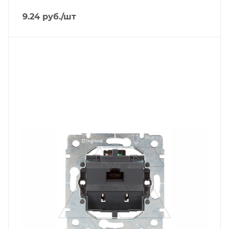
9.24
руб.
/шт
Тип изделия
розетка информационная
Линейка продукции
Galea Life
Степень защиты
IP20