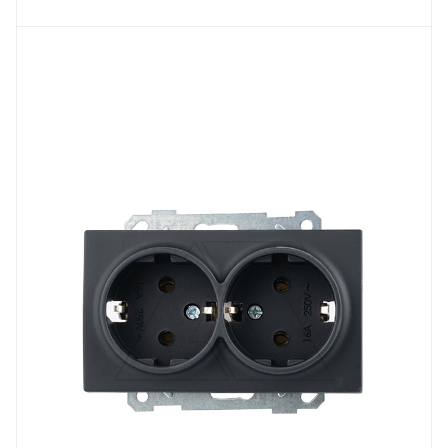
Тип изделия
розетка электрическая
Линейка продукции
Серия 21
Степень защиты
IP20
Наличие заземления
с заземлением
Цвет.
черный матовый