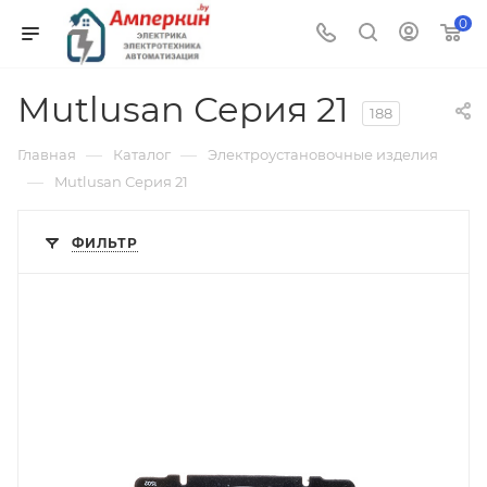
0
Mutlusan Серия 21
188
—
—
Главная
Каталог
Электроустановочные изделия
—
Mutlusan Серия 21
ФИЛЬТР
Тип изделия
светорегулятор
Линейка продукции
Galea Life
Степень защиты
IP20