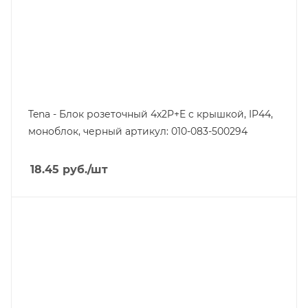
Tena - Блок розеточный 4х2P+E c крышкой, IP44,
моноблок, черный артикул: 010-083-500294
18.45
руб.
/шт
Тип изделия
блок розеток
Линейка продукции
Tena
Степень защиты
IP44