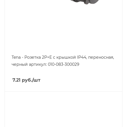
Tena - Розетка 2P+E с крышкой IP44, переносная,
черный артикул: 010-083-300029
7.21
руб.
/шт
Тип изделия
блок розеток
Линейка продукции
Tena