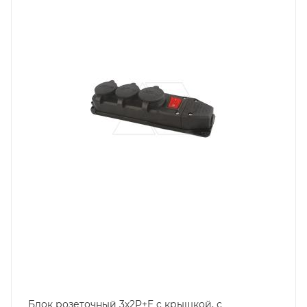
Степень защиты
IP44
Цвет.
черный
Блок розеточный 3х2P+E c крышкой, с