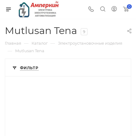
0
Mutlusan Tena
9
—
—
Главная
Каталог
Электроустановочные изделия
—
Mutlusan Tena
ФИЛЬТР
Тип изделия
вилка кабельная
Линейка продукции
Tena
Степень защиты
IP44
Цвет.