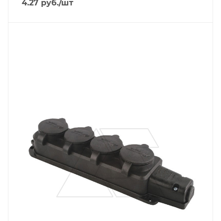
4.27
руб.
/шт
Тип изделия
блок розеток
Линейка продукции
Tena
Степень защиты
IP44
Цвет.
черный