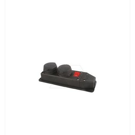
Тип изделия
блок розеток
Линейка продукции
Tena
Степень защиты
IP44
Цвет.
черный