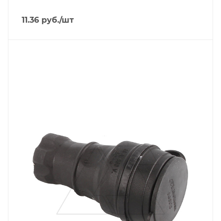
11.36
руб.
/шт
Тип изделия
розетка кабельная
Линейка продукции
Tena
Степень защиты
IP44
Цвет.
черный