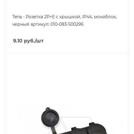
Tena - Розетка 2P+E c крышкой, IP44, моноблок,
черный артикул: 010-083-500296
9.10
руб.
/шт
Тип изделия
блок розеток
Линейка продукции
Tena
Степень защиты
IP44
Цвет.
черный