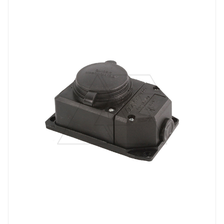
Линейка продукции
Tena
Степень защиты
IP44
Цвет.
черный