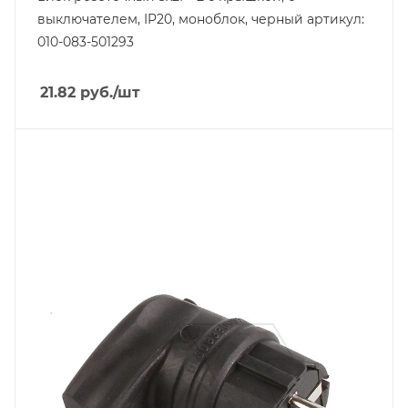
выключателем, IP20, моноблок, черный артикул:
010-083-501293
21.82
руб.
/шт
Тип изделия
вилка кабельная
Линейка продукции
Tena
Степень защиты
IP44
Цвет.
черный