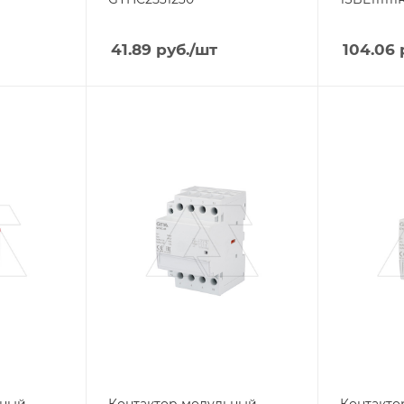
41.89
руб.
/шт
104.06
Тип изделия
Тип издели
контактор
контакто
Линейка продукции
Линейка п
GYHC
GYHC
Номинальный ток, A
Номинальн
40
20
Тип контактов
Тип контак
3NO+1NC
1NO+1NC
Напряжение
Напряжен
катушки, V
катушки, V
24
24
Тип напряжения
Тип напря
VAC/DC
VDC
ьный
Контактор модульный
Контакто