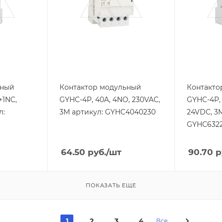
Тип контактов
Тип контак
4NO
2NO+2NC
Напряжение
Напряжен
катушки, V
катушки, V
230
24
Тип напряжения
Тип напря
VAC
VDC
ьный
Контактор модульный
Контакто
+1NC,
GYHC-4P, 40A, 4NO, 230VAC,
GYHC-4P,
л:
3M артикул: GYHC4040230
24VDC, 3
GYHC632
64.50
руб.
/шт
90.70
р
ПОКАЗАТЬ ЕЩЕ
1
2
3
4
Все