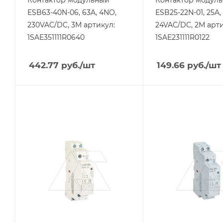
Тип напряжения
Тип напряжения
ESB63-40N-06, 63A, 4NO,
ESB25-22N-01, 25A
VAC/DC
VAC/DC
230VAC/DC, 3M артикул:
24VAC/DC, 2M арти
1SAE351111R0640
1SAE231111R0122
442.77
руб.
/шт
149.66
руб.
/шт
Тип изделия
Тип изделия
контактор
контактор
Линейка продукции
Линейка продукции
GYHC
GYHC
Номинальный ток, A
Номинальный ток, A
25
25
Тип контактов
Тип контактов
2NO
2NC
Напряжение
Напряжение
катушки, V
катушки, V
24
24