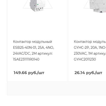
Количество модулей
Тип контактов
2
1NO+1NC
Тип контактов
Напряжение
4NO
катушки, V
230
Напряжение
катушки, V
Тип напряжения
24
VAC
Контактор модульный
Контактор модул
Тип напряжения
ESB25-40N-01, 25A, 4NO,
GYHC-2P, 20A, 1NO
VAC/DC
24VAC/DC, 2M артикул:
230VAC, 1M артику
1SAE231111R0140
GYHC2011230
149.66
руб.
/шт
26.14
руб.
/шт