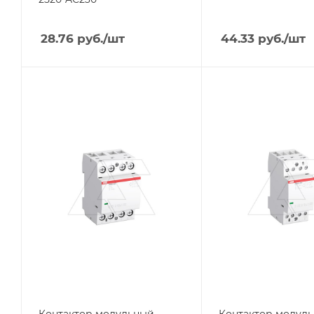
28.76
руб.
/шт
44.33
руб.
/шт
Тип изделия
Тип изделия
контактор
контактор
Линейка продукции
Линейка продукции
ESB
ESB
Номинальный ток, A
Номинальный ток, A
63
25
Количество модулей
Количество модулей
3
2
Тип контактов
Тип контактов
4NO
2NO+2NC
Напряжение
Напряжение
катушки, V
катушки, V
230
24
Контактор модульный
Контактор модул