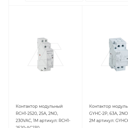
Тип изделия
Тип изделия
контактор
контактор
Линейка продукции
Линейка продукции
RCH1
GYHC
Номинальный ток, A
Номинальный ток, A
25
63
Тип контактов
Тип контактов
2NO
2NO
Напряжение
Напряжение
катушки, V
катушки, V
230
230
Тип напряжения
Тип напряжения
VAC
VAC
Контактор модульный
Контактор модул
RCH1-2520, 25A, 2NO,
GYHC-2P, 63A, 2NO
230VAC, 1M артикул: RCH1-
2M артикул: GYHC
2520-AC230