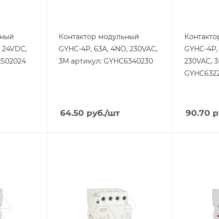
Тип напряжения
Тип напря
VAC
VAC
ьный
Контактор модульный
Контакто
, 24VDC,
GYHC-4P, 63A, 4NO, 230VAC,
GYHC-4P,
2502024
3M артикул: GYHC6340230
230VAC, 3
GYHC632
64.50
руб.
/шт
90.70
р
Тип изделия
Тип издели
контактор
контакто
Линейка продукции
Линейка п
GYHC
GYHC
Номинальный ток, A
Номинальн
40
63