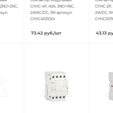
, 2NO+2NC,
GYHC-4P, 40A, 3NO+1NC,
GYHC-2P, 
кул:
24VAC/DC, 3M артикул:
24VDC, 1M
GYHC4031024
GYHC2011
73.42
руб.
/шт
43.13
ру
Тип изделия
Тип издели
контактор
контакто
Линейка продукции
Линейка п
GYHC
GYHC
Номинальный ток, A
Номинальн
63
63
Тип контактов
Тип контак
4NO
2NO+2NC
Напряжение
Напряжен
катушки, V
катушки, V
230
230