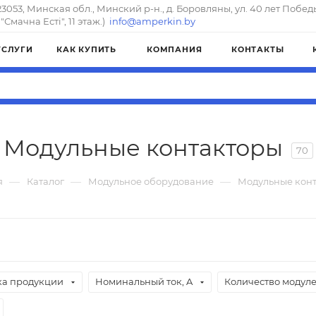
23053, Минская обл., Минский р-н., д. Боровляны, ул. 40 лет Побед
"Смачна Естi", 11 этаж.)
info@amperkin.by
УСЛУГИ
КАК КУПИТЬ
КОМПАНИЯ
КОНТАКТЫ
Модульные контакторы
70
—
—
—
я
Каталог
Модульное оборудование
Модульные кон
а продукции
Номинальный ток, A
Количество модул