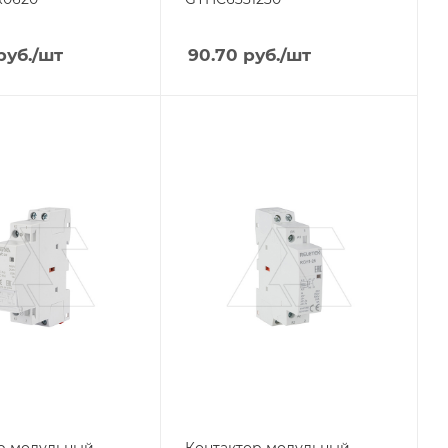
руб.
/шт
90.70
руб.
/шт
я
Тип изделия
р
контактор
родукции
Линейка продукции
RCH1
ый ток, A
Номинальный ток, A
25
тов
Тип контактов
1NO+1NC
ие
Напряжение
катушки, V
230
жения
Тип напряжения
VAC
р модульный
Контактор модульный