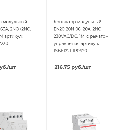
Напряжение
жения
катушки, V
230
р модульный
Контактор модульный
Тип напряжения
 63A, 2NO+2NC,
EN20-20N-06, 20A, 2NO,
VAC/DC
M артикул:
230VAC/DC, 1M, c рычагом
2230
управления артикул:
1SBE122111R0620
уб.
/шт
216.75
руб.
/шт
я
Тип изделия
р
контактор
родукции
Линейка продукции
ESB
ый ток, A
Номинальный ток, A
40