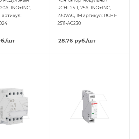
20A, 1NO+1NC,
RCH1-2511, 25A, 1NO+1NC,
 артикул:
230VAC, 1M артикул: RCH1-
024
2511-AC230
б.
/шт
28.76
руб.
/шт
я
Тип изделия
р
контактор
родукции
Линейка продукции
EN
ый ток, A
Номинальный ток, A
20
тов
Количество модулей
1
ие
Тип контактов
2NO