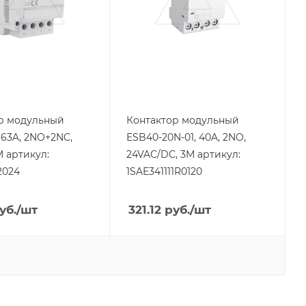
тов
Количество модулей
3
ие
Тип контактов
2NO
Напряжение
жения
катушки, V
24
р модульный
Контактор модульный
Тип напряжения
 63A, 2NO+2NC,
ESB40-20N-01, 40A, 2NO,
VAC/DC
M артикул:
24VAC/DC, 3M артикул:
2024
1SAE341111R0120
уб.
/шт
321.12
руб.
/шт