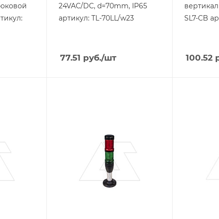
боковой
24VAC/DC, d=70mm, IP65
вертикал
ртикул:
артикул: TL-70LL/w23
SL7-CB ар
77.51
руб.
/шт
100.52
р
Тип изделия
Тип издели
колонна
колонна
сигнальная
сигнальн
Линейка продукции
Линейка п
SL4
IK
Тип напряжения
Степень з
VAC/DC
IP40
Степень защиты
IP66
Напряжение, V
24