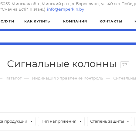
23053, Минская обл., Минский р-н., д. Боровляны, ул. 40 лет Побед
"Смачна Естi", 11 этаж.)
info@amperkin.by
УСЛУГИ
КАК КУПИТЬ
КОМПАНИЯ
КОНТАКТЫ
Сигнальные колонны
77
—
—
—
Каталог
Индикация Управление Контроль
Сигнальны
а продукции
Тип напряжения
Степень защиты