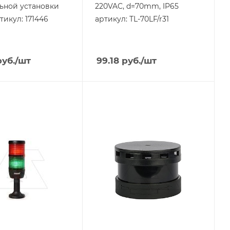
ьной установки
220VAC, d=70mm, IP65
тикул: 171446
артикул: TL-70LF/r31
уб.
/шт
99.18
руб.
/шт
я
Тип изделия
колонна
ая
сигнальная
родукции
Линейка продукции
TL-70
ащиты
Тип напряжения
VAC/DC
Степень защиты
IP65
Напряжение, V
220