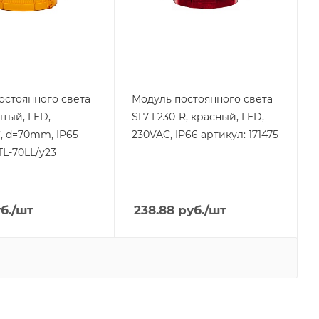
IP66
е, V
Напряжение, V
230
Цвет.
красный
остоянного света
Модуль постоянного света
лтый, LED,
SL7-L230-R, красный, LED,
, d=70mm, IP65
230VAC, IP66 артикул: 171475
TL-70LL/y23
б.
/шт
238.88
руб.
/шт