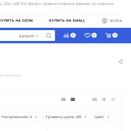
ы, 23А, каб.100 (вход с правой стороны здания, со стороны
КУПИТЬ НА OZON
КУПИТЬ НА EMALL
ВОЙТИ
0
0
0
Каталог
е колонны
Напряжение, V
Уровень шума, dB
Цвет.