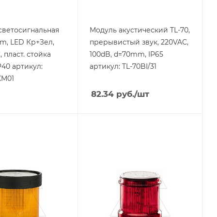
светосигнальная
Модуль акустический TL-70,
mm, LED Кр+Зел,
прерывистый звук, 220VAC,
 пласт. стойка
100dB, d=70mm, IP65
P40 артикул:
артикул: TL-70BI/31
XM01
82.34
руб.
/шт
я
Тип изделия
колонна
ая
сигнальная
родукции
Линейка продукции
SL7
жения
Тип напряжения
VAC
ащиты
Степень защиты