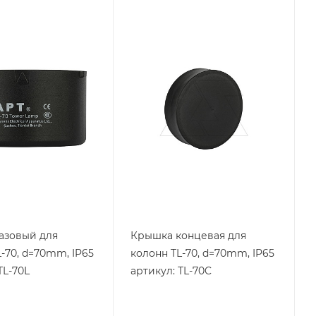
я
Тип изделия
колонна
ая
сигнальная
родукции
Линейка продукции
TL-70
ащиты
Степень защиты
IP65
азовый для
Крышка концевая для
-70, d=70mm, IP65
колонн TL-70, d=70mm, IP65
TL-70L
артикул: TL-70C