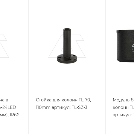
Тип изделия
Тип издели
колонна
колонна
сигнальная
сигнальн
Линейка продукции
Линейка п
TL-70
TL-70
Степень з
IP65
на в
Стойка для колонн TL-70,
Модуль б
G-24LED
110mm артикул: TL-SZ-3
колонн TL
мм), IP66
артикул: 