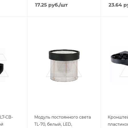
17.25
руб.
/шт
23.64
ру
Тип изделия
Тип издели
колонна
колонна
сигнальная
сигнальн
Линейка продукции
Линейка п
TL-70
SL7
Тип напряжения
Степень з
VAC/DC
IP66
Степень защиты
IP65
Напряжение, V
24
Цвет.
белый
L7-CB-
Модуль постоянного света
Кронштей
ой
TL-70, белый, LED,
пластико