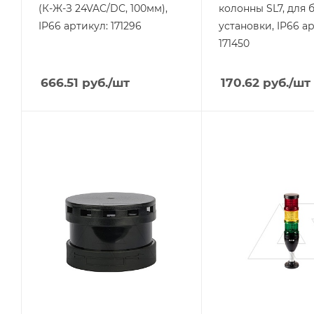
(К-Ж-З 24VAC/DC, 100мм),
колонны SL7, для 
IP66 артикул: 171296
установки, IP66 а
171450
666.51
руб.
/шт
170.62
руб.
/шт
Тип изделия
Тип изделия
колонна
колонна
сигнальная
сигнальная
Линейка продукции
Линейка продукции
TL-70
SL7
Тип напряжения
Тип напряжения
VAC/DC
VAC/DC
Степень защиты
Степень защиты
IP65
IP66
Напряжение, V
Напряжение, V
24
24