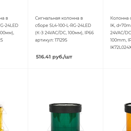
Цвет.
красный-зеленый
на в
Сигнальная колонна в
Колонна 
YG-24LED
сборе SL4-100-L-RG-24LED
IK, d=70
100мм),
(К-З 24VAC/DC, 100мм), IP66
24VAC/DC,
25
артикул: 171295
100mm, I
IK72L024
516.41
руб.
/шт
Тип изделия
Тип издели
колонна
колонна
сигнальная
сигнальн
Линейка продукции
Линейка п
TL-70
TL-70
Тип напряжения
Тип напря
VAC/DC
VAC/DC
Степень защиты
Степень з