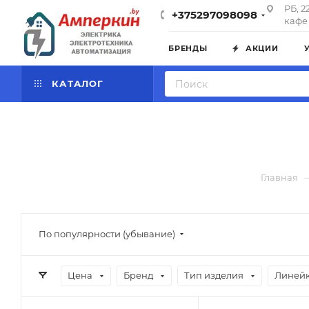
РБ, 2
+375297098098
кафе 
БРЕНДЫ
АКЦИИ
КАТАЛОГ
Главная
По популярности (убывание)
Цена
Бренд
Тип изделия
Линейк