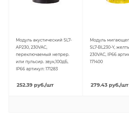
IP66
IP66
Напряжение, V
Напряжение, V
230
230
Цвет.
желтый
Модуль акустический SL7-
Модуль мигающег
AP230, 230VAC,
SL7-BL230-Y, желты
переключаемый непрер.
230VAC, IP66 арти
или пульсир. звук,100дБ,
171400
IP66 артикул: 171283
252.39
руб.
/шт
279.43
руб.
/шт