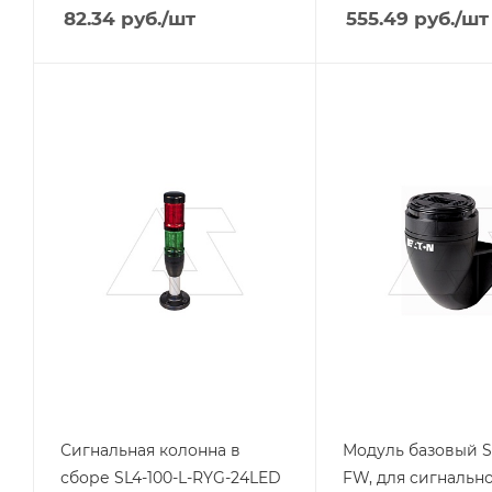
82.34
руб.
/шт
555.49
руб.
/шт
Тип изделия
Тип изделия
колонна
колонна
сигнальная
сигнальная
Линейка продукции
Линейка продукции
SL4
SL7
Тип напряжения
Степень защиты
VAC/DC
IP66
Степень защиты
IP66
Напряжение, V
24
Цвет.
красный-желтый-
зеленый
Сигнальная колонна в
Модуль базовый S
сборе SL4-100-L-RYG-24LED
FW, для cигнальн