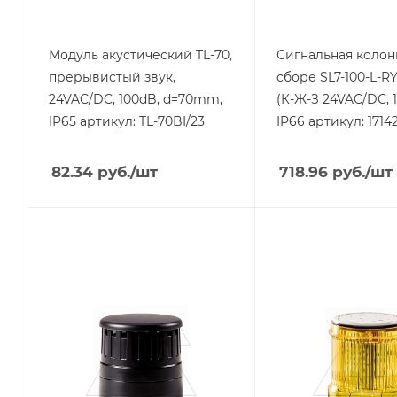
Цвет.
красный-желтый-
зеленый
Модуль акустический TL-70,
Сигнальная колон
прерывистый звук,
сборе SL7-100-L-R
24VAC/DC, 100dB, d=70mm,
(К-Ж-З 24VAC/DC, 
IP65 артикул: TL-70BI/23
IP66 артикул: 1714
82.34
руб.
/шт
718.96
руб.
/шт
Тип изделия
Тип изделия
колонна
колонна
сигнальная
сигнальная
Линейка продукции
Линейка продукции
SL7
SL7
Тип напряжения
Тип напряжения
VAC
VAC
Степень защиты
Степень защиты