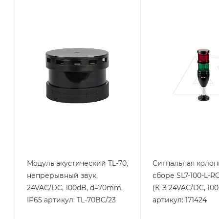
Тип изделия
Тип изделия
колонна
колонна
сигнальная
сигнальная
Линейка продукции
Линейка продукции
TL-70
SL7
Тип напряжения
Тип напряжения
VAC/DC
VAC/DC
Степень защиты
Степень защиты
IP65
IP66
Напряжение, V
Напряжение, V
24
24
Цвет.
красный-зеленый
Модуль акустический TL-70,
Сигнальная колон
непрерывный звук,
сборе SL7-100-L-R
24VAC/DC, 100dB, d=70mm,
(К-З 24VAC/DC, 100
IP65 артикул: TL-70BC/23
артикул: 171424