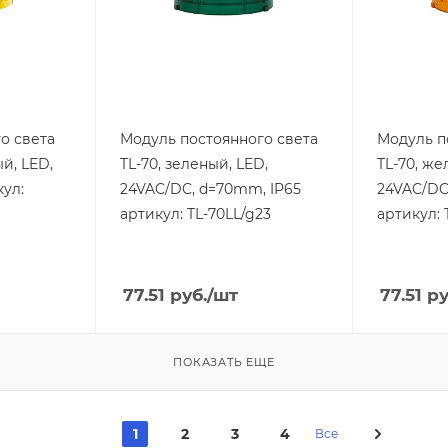
IP65
IP65
Напряжение, V
Напряжени
24
24
Цвет.
Цвет.
зеленый
желтый
о света
Модуль постоянного света
Модуль п
й, LED,
TL-70, зеленый, LED,
TL-70, же
кул:
24VAC/DC, d=70mm, IP65
24VAC/DC
артикул: TL-70LL/g23
артикул: 
77.51
руб.
/шт
77.51
ру
ПОКАЗАТЬ ЕЩЕ
1
2
3
4
Все