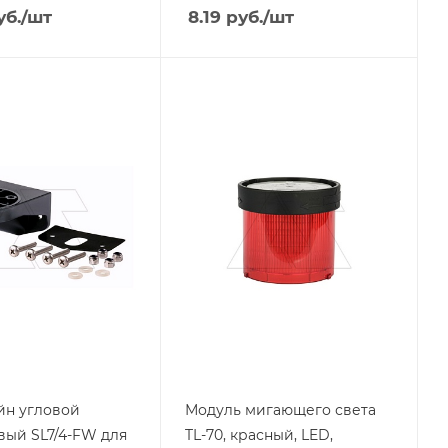
б.
/шт
8.19
руб.
/шт
я
Тип изделия
колонна
ая
сигнальная
родукции
Линейка продукции
TL-70
ащиты
Тип напряжения
VAC/DC
Степень защиты
IP65
Напряжение, V
220
Цвет.
красный
н угловой
Модуль мигающего света
вый SL7/4-FW для
TL-70, красный, LED,