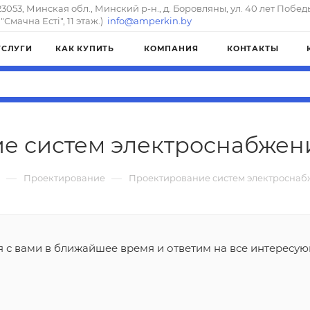
23053, Минская обл., Минский р-н., д. Боровляны, ул. 40 лет Побед
"Смачна Естi", 11 этаж.)
info@amperkin.by
УСЛУГИ
КАК КУПИТЬ
КОМПАНИЯ
КОНТАКТЫ
е систем электроснабжен
—
—
Проектирование
Проектирование систем электроснаб
я с вами в ближайшее время и ответим на все интересу