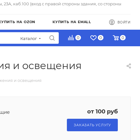
ы, 23А, каб.100 (вход с правой стороны здания, со стороны
КУПИТЬ НА OZON
КУПИТЬ НА EMALL
ВОЙТИ
0
0
0
Каталог
ия и освещения
жения и освещения
от 100 руб
ющие
ЗАКАЗАТЬ УСЛУГУ