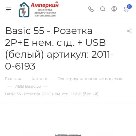
0
Basic 55 - Розетка
2P+E нем. стд. + USB
(белый) артикул: 2011-
0-6193
—
—
Главная
Каталог
Электроустановочные изделия
—
—
ABB Basic 55
Basic 55 - Розетка 2P+E нем. стд. + USB (белый)