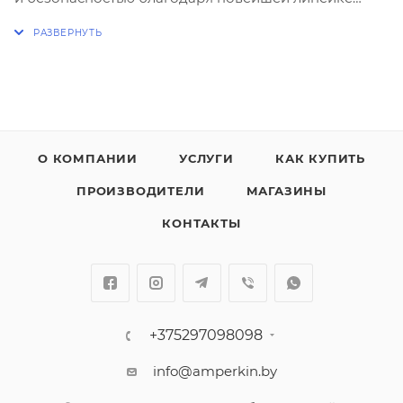
высоко-технологичных выключателей АББ,
производящихся исключительно в Германии.
Комфортное окружение создается не только
необычной мебелью или цветом стен. Его создают
гармоничная пространственная концепция и
продуманные детали. Именно такие мелочи
О КОМПАНИИ
УСЛУГИ
КАК КУПИТЬ
позволяют узнать об эстетическом чувстве
ПРОИЗВОДИТЕЛИ
МАГАЗИНЫ
владельца. Только тот, кто думает о деталях, может
достигнуть того особенного состояния, которое
КОНТАКТЫ
называется гармонией.
+375297098098
info@amperkin.by