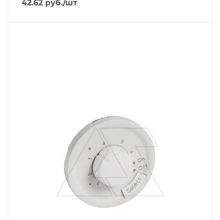
42.62
руб.
/шт
Тип изделия
лицевая панель
Линейка продукции
Celiane
Степень защиты
IP20
Материал
термопласт
Цвет.
белый