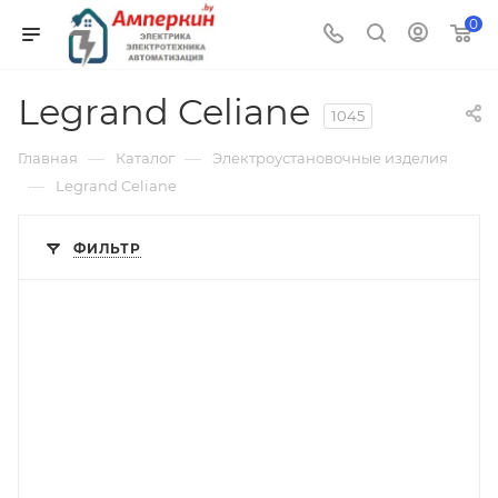
0
Legrand Celiane
1045
—
—
Главная
Каталог
Электроустановочные изделия
—
Legrand Celiane
ФИЛЬТР
Тип изделия
рамка
Линейка продукции
Celiane
Степень защиты
IP20
Материал