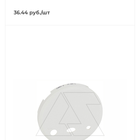
36.44
руб.
/шт
Тип изделия
лицевая панель
Линейка продукции
Celiane
Степень защиты
IP20
Материал
термопласт
Цвет.
белый