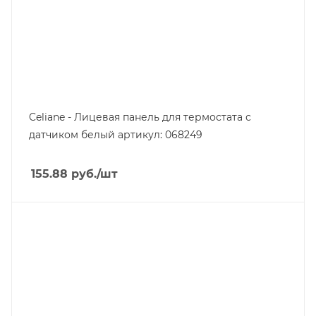
Celiane - Лицевая панель для термостата с
датчиком белый артикул: 068249
155.88
руб.
/шт
Тип изделия
розетка телевизионная
Линейка продукции
Celiane
Степень защиты
IP20