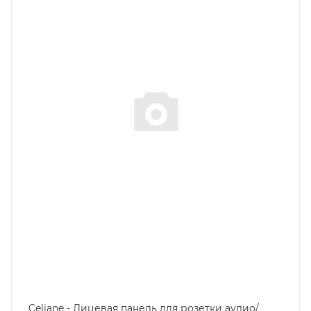
Степень защиты
IP20
Цвет.
титан
Celiane - Лицевая панель для розетки аудио/