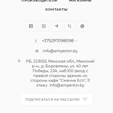
ПРОИЗВОДИТЕЛИ
МАГАЗИНЫ
хорошо вписываются как в классический интерьер,
так и в современный, оформленный в стиле
КОНТАКТЫ
минимализм, и становятся достойным
продолжением сюжетной линии. Лицевые панели
выпускаются в 5 цветах, а цветовых вариантов
декоративных накладок представлено целых 18.
В изготовлении выключателей и рамок
+375297098098
используются не только металл и пластик,
info@amperkin.by
привычные всем, но и дерево, искусственный
камень и даже кожа.
РБ, 223053, Минская обл., Минский
р-н., д. Боровляны, ул. 40 лет
Победы, 23А, каб.100 (вход с
правой стороны здания, со
стороны кафе "Смачна Естi", 11
этаж.)
info@amperkin.by
ПОДПИСАТЬСЯ НА РАССЫЛКУ