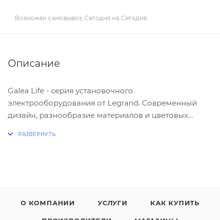
Возможен самовывоз, Сегодня на Сегодня.
Описание
Galea Life - серия установочного
электрооборудования от Legrand. Современный
дизайн, разнообразие материалов и цветовых
решений - все, чтобы наполнить жизнь идеями.
Широкий диапазон и отличное качество -
прекрасная возможность сделать проект не только
красивым, но и функциональным.
Многие дизайнеры отмечают, что
О КОМПАНИИ
УСЛУГИ
КАК КУПИТЬ
электроустановочные приборы этого бренда