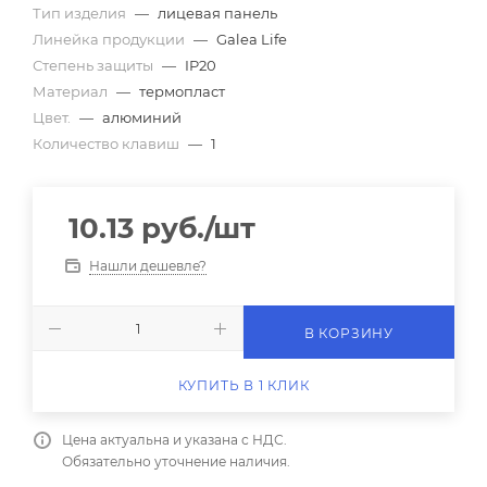
Тип изделия
—
лицевая панель
Линейка продукции
—
Galea Life
Степень защиты
—
IP20
Материал
—
термопласт
Цвет.
—
алюминий
Количество клавиш
—
1
10.13
руб.
/шт
Нашли дешевле?
В КОРЗИНУ
КУПИТЬ В 1 КЛИК
Цена актуальна и указана с НДС.
Обязательно уточнение наличия.