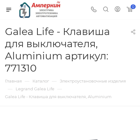
0
Galea Life - Клавиша
для выключателя,
Aluminium артикул:
771310
—
—
Главная
Каталог
Электроустановочные изделия
—
—
Legrand Galea Life
Galea Life - Клавиша для выключателя, Aluminium