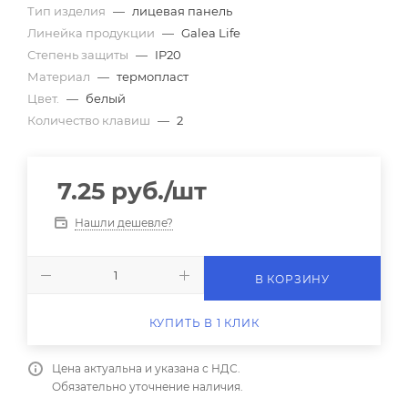
Тип изделия
—
лицевая панель
Линейка продукции
—
Galea Life
Степень защиты
—
IP20
Материал
—
термопласт
Цвет.
—
белый
Количество клавиш
—
2
7.25
руб.
/шт
Нашли дешевле?
В КОРЗИНУ
КУПИТЬ В 1 КЛИК
Цена актуальна и указана с НДС.
Обязательно уточнение наличия.