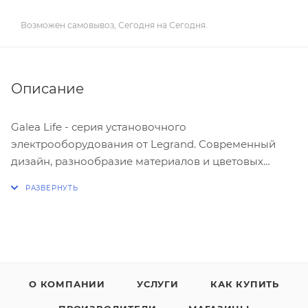
Возможен самовывоз, Сегодня на Сегодня.
Описание
Galea Life - серия установочного
электрооборудования от Legrand. Современный
дизайн, разнообразие материалов и цветовых
решений - все, чтобы наполнить жизнь идеями.
Широкий диапазон и отличное качество -
прекрасная возможность сделать проект не только
красивым, но и функциональным.
Многие дизайнеры отмечают, что
О КОМПАНИИ
УСЛУГИ
КАК КУПИТЬ
электроустановочные приборы этого бренда