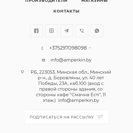
ПРОИЗВОДИТЕЛИ
МАГАЗИНЫ
хорошо вписываются как в классический интерьер,
так и в современный, оформленный в стиле
КОНТАКТЫ
минимализм, и становятся достойным
продолжением сюжетной линии. Лицевые панели
выпускаются в 5 цветах, а цветовых вариантов
декоративных накладок представлено целых 18.
В изготовлении выключателей и рамок
+375297098098
используются не только металл и пластик,
info@amperkin.by
привычные всем, но и дерево, искусственный
камень и даже кожа.
РБ, 223053, Минская обл., Минский
р-н., д. Боровляны, ул. 40 лет
Победы, 23А, каб.100 (вход с
правой стороны здания, со
стороны кафе "Смачна Естi", 11
этаж.)
info@amperkin.by
ПОДПИСАТЬСЯ НА РАССЫЛКУ