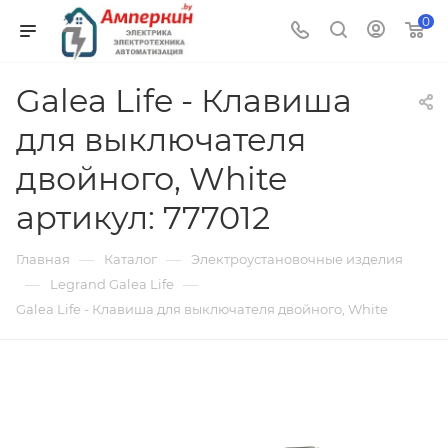
0
Galea Life - Клавиша
для выключателя
двойного, White
артикул: 777012
—
—
Главная
Каталог
Электроустановочные изделия
—
—
Legrand Galea Life
Galea Life - Клавиша для выключателя двойного, White