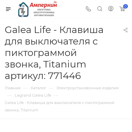
0
Galea Life - Клавиша
для выключателя с
пиктограммой
звонка, Titanium
артикул: 771446
—
—
Главная
Каталог
Электроустановочные изделия
—
—
Legrand Galea Life
Galea Life - Клавиша для выключателя с пиктограммой
звонка, Titanium