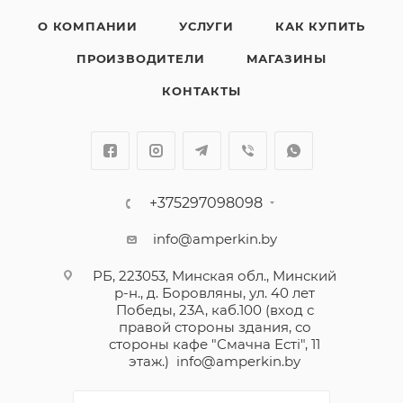
Многие дизайнеры отмечают, что
О КОМПАНИИ
УСЛУГИ
КАК КУПИТЬ
электроустановочные приборы этого бренда
ПРОИЗВОДИТЕЛИ
МАГАЗИНЫ
хорошо вписываются как в классический интерьер,
так и в современный, оформленный в стиле
КОНТАКТЫ
минимализм, и становятся достойным
продолжением сюжетной линии. Лицевые панели
выпускаются в 5 цветах, а цветовых вариантов
декоративных накладок представлено целых 18.
В изготовлении выключателей и рамок
+375297098098
используются не только металл и пластик,
info@amperkin.by
привычные всем, но и дерево, искусственный
камень и даже кожа.
РБ, 223053, Минская обл., Минский
р-н., д. Боровляны, ул. 40 лет
Победы, 23А, каб.100 (вход с
правой стороны здания, со
стороны кафе "Смачна Естi", 11
этаж.)
info@amperkin.by