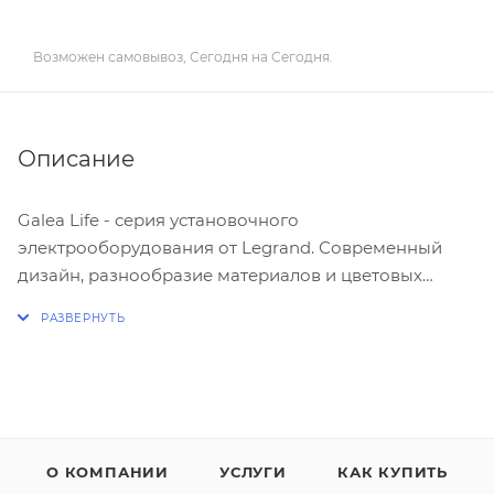
Возможен самовывоз, Сегодня на Сегодня.
Описание
Galea Life - серия установочного
электрооборудования от Legrand. Современный
дизайн, разнообразие материалов и цветовых
решений - все, чтобы наполнить жизнь идеями.
Широкий диапазон и отличное качество -
прекрасная возможность сделать проект не только
красивым, но и функциональным.
Многие дизайнеры отмечают, что
О КОМПАНИИ
УСЛУГИ
КАК КУПИТЬ