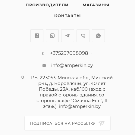
электроустановочные приборы этого бренда
ПРОИЗВОДИТЕЛИ
МАГАЗИНЫ
хорошо вписываются как в классический интерьер,
так и в современный, оформленный в стиле
КОНТАКТЫ
минимализм, и становятся достойным
продолжением сюжетной линии. Лицевые панели
выпускаются в 5 цветах, а цветовых вариантов
декоративных накладок представлено целых 18.
В изготовлении выключателей и рамок
+375297098098
используются не только металл и пластик,
info@amperkin.by
привычные всем, но и дерево, искусственный
камень и даже кожа.
РБ, 223053, Минская обл., Минский
р-н., д. Боровляны, ул. 40 лет
Победы, 23А, каб.100 (вход с
правой стороны здания, со
стороны кафе "Смачна Естi", 11
этаж.)
info@amperkin.by
ПОДПИСАТЬСЯ НА РАССЫЛКУ