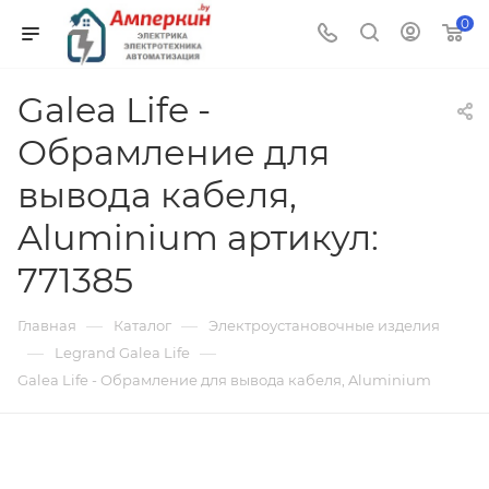
0
Galea Life -
Обрамление для
вывода кабеля,
Aluminium артикул:
771385
—
—
Главная
Каталог
Электроустановочные изделия
—
—
Legrand Galea Life
Galea Life - Обрамление для вывода кабеля, Aluminium