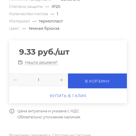
Степень защиты
—
IP20
Количество постов
—
1
Материал
—
термопласт
Цвет.
—
темная бронза
9.33
руб.
/шт
Нашли дешевле?
В КОРЗИНУ
КУПИТЬ В 1 КЛИК
Цена актуальна и указана с НДС.
Обязательно уточнение наличия.
Возможен самовывоз, Сегодня на Сегодня.