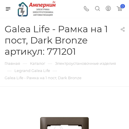
0
Galea Life - Рамка на 1
пост, Dark Bronze
артикул: 771201
—
—
Главная
Каталог
Электроустановочные изделия
—
—
Legrand Galea Life
Galea Life - Рамка на 1 пост, Dark Bronze