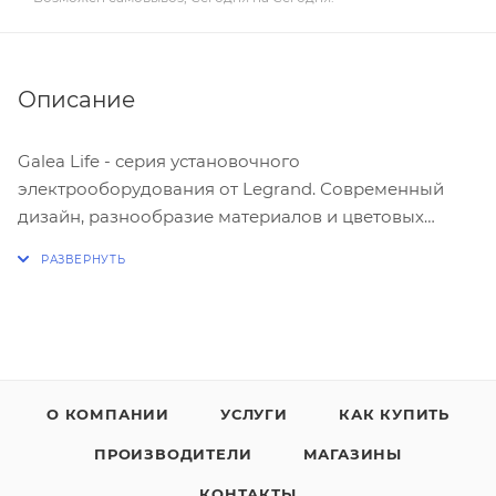
Описание
Galea Life - серия установочного
электрооборудования от Legrand. Современный
дизайн, разнообразие материалов и цветовых
решений - все, чтобы наполнить жизнь идеями.
Широкий диапазон и отличное качество -
прекрасная возможность сделать проект не только
красивым, но и функциональным.
Многие дизайнеры отмечают, что
О КОМПАНИИ
УСЛУГИ
КАК КУПИТЬ
электроустановочные приборы этого бренда
ПРОИЗВОДИТЕЛИ
МАГАЗИНЫ
хорошо вписываются как в классический интерьер,
так и в современный, оформленный в стиле
КОНТАКТЫ