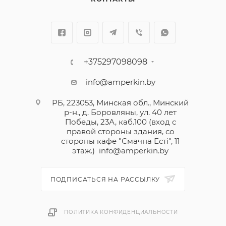
минимализм, и становятся достойным
продолжением сюжетной линии. Лицевые панели
выпускаются в 5 цветах, а цветовых вариантов
декоративных накладок представлено целых 18.
В изготовлении выключателей и рамок
+375297098098
используются не только металл и пластик,
info@amperkin.by
привычные всем, но и дерево, искусственный
камень и даже кожа.
РБ, 223053, Минская обл., Минский
р-н., д. Боровляны, ул. 40 лет
Победы, 23А, каб.100 (вход с
правой стороны здания, со
стороны кафе "Смачна Естi", 11
этаж.)
info@amperkin.by
ПОДПИСАТЬСЯ НА РАССЫЛКУ
ПОЛИТИКА КОНФИДЕНЦИАЛЬНОСТИ