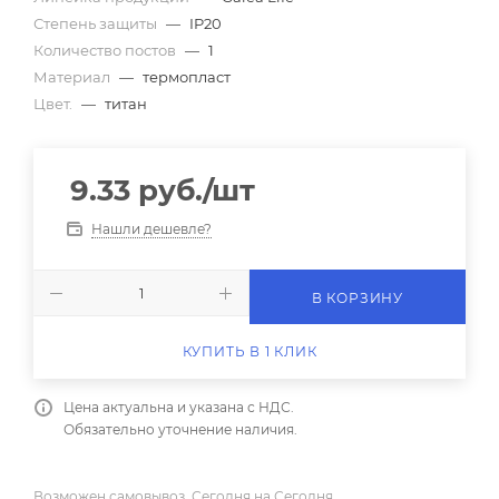
Степень защиты
—
IP20
Количество постов
—
1
Материал
—
термопласт
Цвет.
—
титан
9.33
руб.
/шт
Нашли дешевле?
В КОРЗИНУ
КУПИТЬ В 1 КЛИК
Цена актуальна и указана с НДС.
Обязательно уточнение наличия.
Возможен самовывоз, Сегодня на Сегодня.