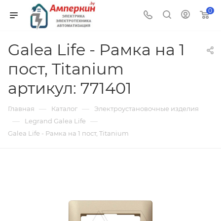
0
Galea Life - Рамка на 1
пост, Titanium
артикул: 771401
—
—
Главная
Каталог
Электроустановочные изделия
—
—
Legrand Galea Life
Galea Life - Рамка на 1 пост, Titanium