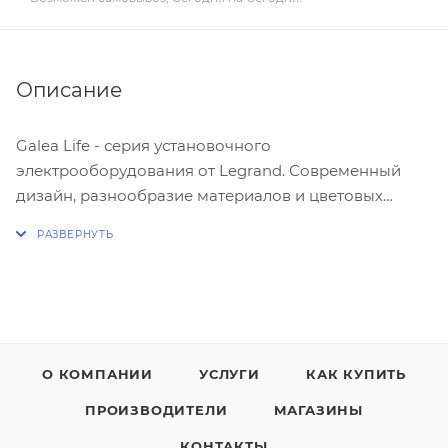
Описание
Galea Life - серия установочного
электрооборудования от Legrand. Современный
дизайн, разнообразие материалов и цветовых
решений - все, чтобы наполнить жизнь идеями.
Широкий диапазон и отличное качество -
прекрасная возможность сделать проект не только
красивым, но и функциональным.
Многие дизайнеры отмечают, что
О КОМПАНИИ
УСЛУГИ
КАК КУПИТЬ
электроустановочные приборы этого бренда
ПРОИЗВОДИТЕЛИ
МАГАЗИНЫ
хорошо вписываются как в классический интерьер,
так и в современный, оформленный в стиле
КОНТАКТЫ