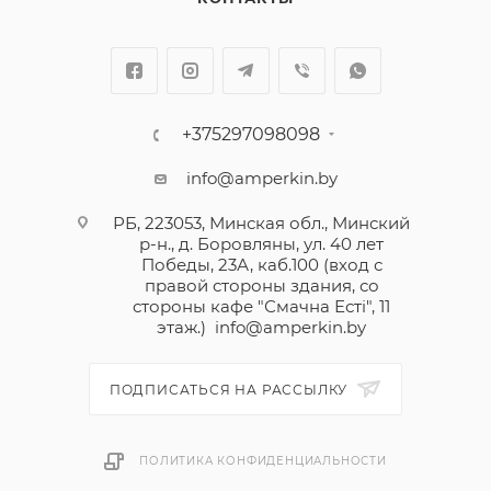
минимализм, и становятся достойным
продолжением сюжетной линии. Лицевые панели
выпускаются в 5 цветах, а цветовых вариантов
декоративных накладок представлено целых 18.
В изготовлении выключателей и рамок
+375297098098
используются не только металл и пластик,
info@amperkin.by
привычные всем, но и дерево, искусственный
камень и даже кожа.
РБ, 223053, Минская обл., Минский
р-н., д. Боровляны, ул. 40 лет
Победы, 23А, каб.100 (вход с
правой стороны здания, со
стороны кафе "Смачна Естi", 11
этаж.)
info@amperkin.by
ПОДПИСАТЬСЯ НА РАССЫЛКУ
ПОЛИТИКА КОНФИДЕНЦИАЛЬНОСТИ