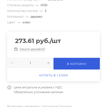
Степень защиты
—
IP20
Количество постов
—
3
Материал
—
дерево
Цвет.
—
клен
273.61
руб.
/шт
Нашли дешевле?
В КОРЗИНУ
КУПИТЬ В 1 КЛИК
Цена актуальна и указана с НДС.
Обязательно уточнение наличия.
Возможен самовывоз, Сегодня на Сегодня.