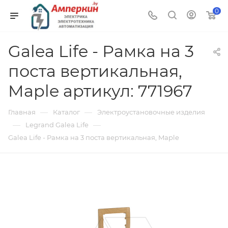
0
Galea Life - Рамка на 3
поста вертикальная,
Maple артикул: 771967
—
—
Главная
Каталог
Электроустановочные изделия
—
—
Legrand Galea Life
Galea Life - Рамка на 3 поста вертикальная, Maple