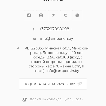
минимализм, и становятся достойным
продолжением сюжетной линии. Лицевые панели
выпускаются в 5 цветах, а цветовых вариантов
декоративных накладок представлено целых 18.
В изготовлении выключателей и рамок
+375297098098
используются не только металл и пластик,
info@amperkin.by
привычные всем, но и дерево, искусственный
камень и даже кожа.
РБ, 223053, Минская обл., Минский
р-н., д. Боровляны, ул. 40 лет
Победы, 23А, каб.100 (вход с
правой стороны здания, со
стороны кафе "Смачна Естi", 11
этаж.)
info@amperkin.by
ПОДПИСАТЬСЯ НА РАССЫЛКУ
ПОЛИТИКА КОНФИДЕНЦИАЛЬНОСТИ