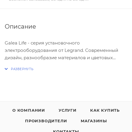
Описание
Galea Life - серия установочного
электрооборудования от Legrand. Современный
дизайн, разнообразие материалов и цветовых
решений - все, чтобы наполнить жизнь идеями.
Широкий диапазон и отличное качество -
прекрасная возможность сделать проект не только
красивым, но и функциональным.
Многие дизайнеры отмечают, что
О КОМПАНИИ
УСЛУГИ
КАК КУПИТЬ
электроустановочные приборы этого бренда
ПРОИЗВОДИТЕЛИ
МАГАЗИНЫ
хорошо вписываются как в классический интерьер,
так и в современный, оформленный в стиле
КОНТАКТЫ