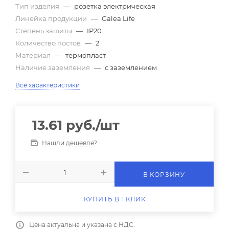
Тип изделия
—
розетка электрическая
Линейка продукции
—
Galea Life
Степень защиты
—
IP20
Количество постов
—
2
Материал
—
термопласт
Наличие заземления
—
с заземлением
Все характеристики
13.61
руб.
/шт
Нашли дешевле?
В КОРЗИНУ
КУПИТЬ В 1 КЛИК
Цена актуальна и указана с НДС.