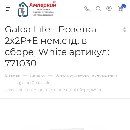
0
Galea Life - Розетка
2х2P+E нем.стд. в
сборе, White артикул:
771030
—
—
Главная
Каталог
Электроустановочные изделия
—
—
Legrand Galea Life
Galea Life - Розетка 2х2P+E нем.стд. в сборе, White