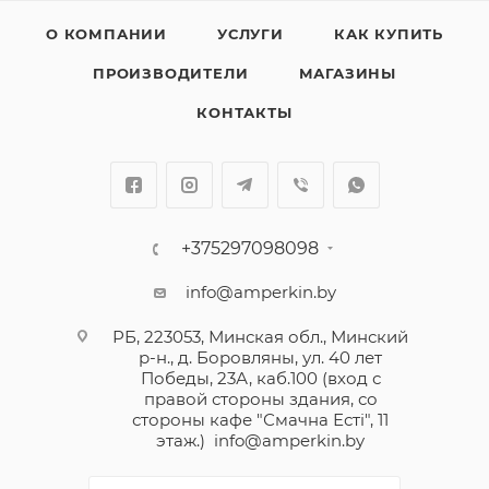
Многие дизайнеры отмечают, что
О КОМПАНИИ
УСЛУГИ
КАК КУПИТЬ
электроустановочные приборы этого бренда
ПРОИЗВОДИТЕЛИ
МАГАЗИНЫ
хорошо вписываются как в классический интерьер,
так и в современный, оформленный в стиле
КОНТАКТЫ
минимализм, и становятся достойным
продолжением сюжетной линии. Лицевые панели
выпускаются в 5 цветах, а цветовых вариантов
декоративных накладок представлено целых 18.
В изготовлении выключателей и рамок
+375297098098
используются не только металл и пластик,
info@amperkin.by
привычные всем, но и дерево, искусственный
камень и даже кожа.
РБ, 223053, Минская обл., Минский
р-н., д. Боровляны, ул. 40 лет
Победы, 23А, каб.100 (вход с
правой стороны здания, со
стороны кафе "Смачна Естi", 11
этаж.)
info@amperkin.by