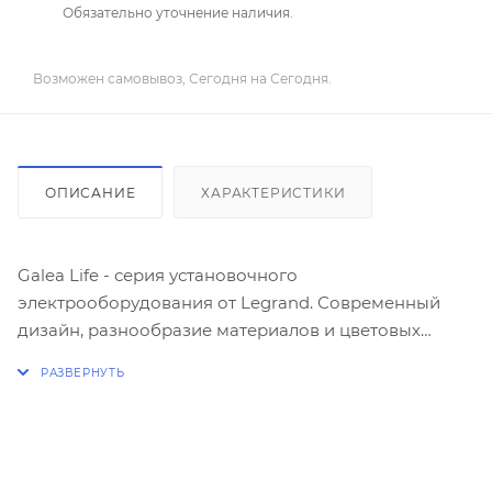
Обязательно уточнение наличия.
Возможен самовывоз, Сегодня на Сегодня.
ОПИСАНИЕ
ХАРАКТЕРИСТИКИ
Galea Life - серия установочного
электрооборудования от Legrand. Современный
дизайн, разнообразие материалов и цветовых
решений - все, чтобы наполнить жизнь идеями.
Широкий диапазон и отличное качество -
прекрасная возможность сделать проект не только
красивым, но и функциональным.