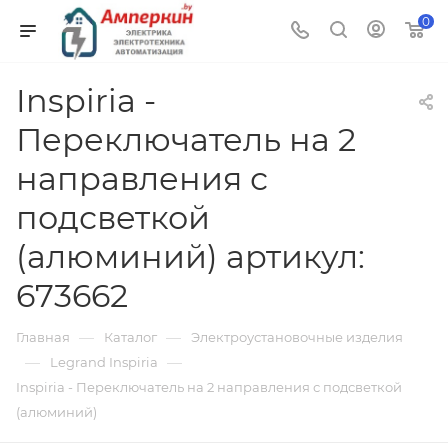
0
Inspiria -
Переключатель на 2
направления с
подсветкой
(алюминий) артикул:
673662
—
—
Главная
Каталог
Электроустановочные изделия
—
—
Legrand Inspiria
Inspiria - Переключатель на 2 направления с подсветкой
(алюминий)