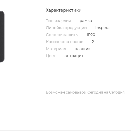
Характеристики
Тип изделия
—
рамка
Линейка продукции
—
Inspiria
Степень защиты
—
IP20
Количество постов
—
2
Материал
—
пластик
Цвет.
—
антрацит
Возможен самовывоз, Сегодня на Сегодня.