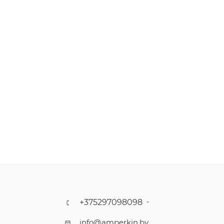
+375297098098
info@amperkin.by