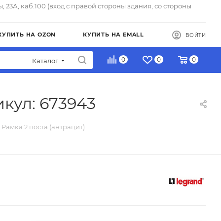
ы, 23А, каб.100 (вход с правой стороны здания, со стороны
КУПИТЬ НА OZON
КУПИТЬ НА EMALL
ВОЙТИ
0
0
0
Каталог
икул: 673943
 - Рамка 2 поста (антрацит)