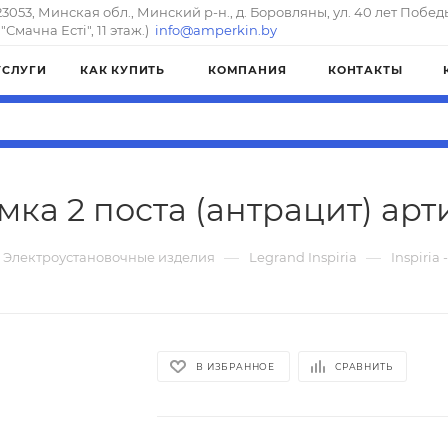
23053, Минская обл., Минский р-н., д. Боровляны, ул. 40 лет Побед
"Смачна Естi", 11 этаж.)
info@amperkin.by
УСЛУГИ
КАК КУПИТЬ
КОМПАНИЯ
КОНТАКТЫ
Рамка 2 поста (антрацит) арт
—
—
Электроустановочные изделия
Legrand Inspiria
Inspiria
В ИЗБРАННОЕ
СРАВНИТЬ