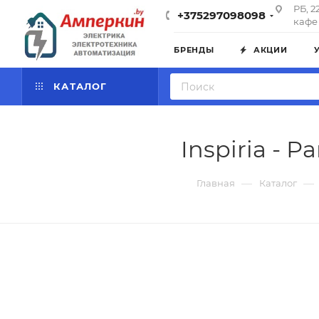
РБ, 2
+375297098098
кафе 
БРЕНДЫ
АКЦИИ
КАТАЛОГ
Inspiria - 
—
—
Главная
Каталог