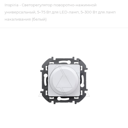
Inspiria - Светорегулятор поворотно-нажимной
универсальный, 5–75 Вт для LED-ламп, 5–300 Вт для ламп
накаливания (белый)