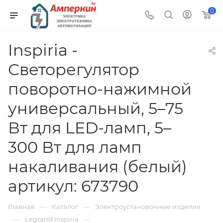
0
Inspiria -
Светорегулятор
поворотно-нажимной
универсальный, 5–75
Вт для LED-ламп, 5–
300 Вт для ламп
накаливания (белый)
артикул: 673790
—
—
Главная
Каталог
Электроустановочные изделия
—
—
Legrand Inspiria