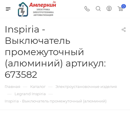
0
Inspiria -
Выключатель
промежуточный
(алюминий) артикул:
673582
—
—
Главная
Каталог
Электроустановочные изделия
—
—
Legrand Inspiria
Inspiria - Выключатель промежуточный (алюминий)