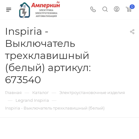
0
Inspiria -
Выключатель
трехклавишный
(белый) артикул:
673540
—
—
Главная
Каталог
Электроустановочные изделия
—
—
Legrand Inspiria
Inspiria - Выключатель трехклавишный (белый)