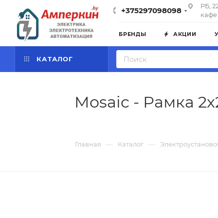
РБ, 2
+375297098098
кафе 
БРЕНДЫ
АКЦИИ
КАТАЛОГ
Mosaic - Рамка 2
—
—
Главная
Каталог
Электроустаново