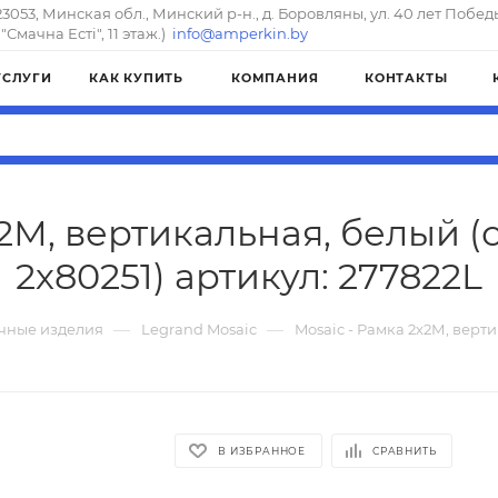
23053, Минская обл., Минский р-н., д. Боровляны, ул. 40 лет Побед
"Смачна Естi", 11 этаж.)
info@amperkin.by
УСЛУГИ
КАК КУПИТЬ
КОМПАНИЯ
КОНТАКТЫ
х2М, вертикальная, белый (
2х80251) артикул: 277822L
—
—
чные изделия
Legrand Mosaic
Mosaic - Рамка 2х2М, верти
В ИЗБРАННОЕ
СРАВНИТЬ