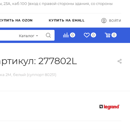
ы, 23А, каб.100 (вход с правой стороны здания, со стороны
КУПИТЬ НА OZON
КУПИТЬ НА EMALL
ВОЙТИ
0
0
0
Каталог
артикул: 277802L
мка 2М, белый (суппорт 80251)