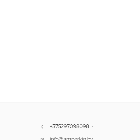
+375297098098
info@amperkin.by