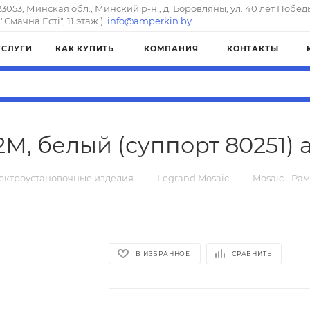
23053, Минская обл., Минский р-н., д. Боровляны, ул. 40 лет Побед
"Смачна Естi", 11 этаж.)
info@amperkin.by
УСЛУГИ
КАК КУПИТЬ
КОМПАНИЯ
КОНТАКТЫ
2М, белый (суппорт 80251) 
—
—
ектроустановочные изделия
Legrand Mosaic
Mosaic - Ра
В ИЗБРАННОЕ
СРАВНИТЬ