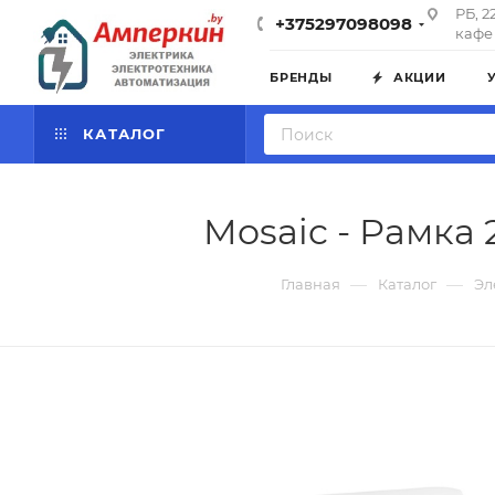
РБ, 2
+375297098098
кафе 
БРЕНДЫ
АКЦИИ
КАТАЛОГ
Mosaic - Рамка 
—
—
Главная
Каталог
Эл