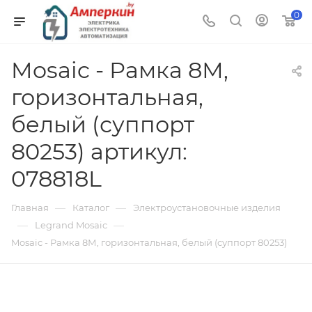
0
Mosaic - Рамка 8М,
горизонтальная,
белый (суппорт
80253) артикул:
078818L
—
—
Главная
Каталог
Электроустановочные изделия
—
—
Legrand Mosaic
Mosaic - Рамка 8М, горизонтальная, белый (суппорт 80253)