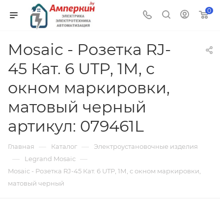
0
Mosaic - Розетка RJ-
45 Кат. 6 UTP, 1М, с
окном маркировки,
матовый черный
артикул: 079461L
—
—
Главная
Каталог
Электроустановочные изделия
—
—
Legrand Mosaic
Mosaic - Розетка RJ-45 Кат. 6 UTP, 1М, с окном маркировки,
матовый черный