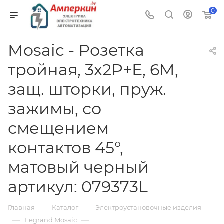
0
Mosaic - Розетка
тройная, 3х2P+E, 6M,
защ. шторки, пруж.
зажимы, со
смещением
контактов 45°,
матовый черный
артикул: 079373L
—
—
Главная
Каталог
Электроустановочные изделия
—
—
Legrand Mosaic