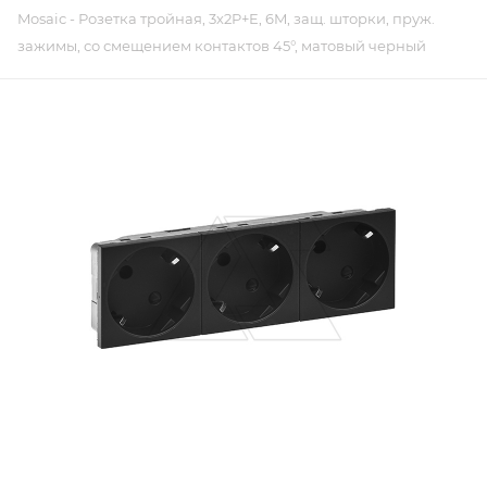
Mosaic - Розетка тройная, 3х2P+E, 6M, защ. шторки, пруж.
зажимы, со смещением контактов 45°, матовый черный