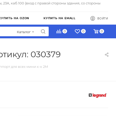
ы, 23А, каб.100 (вход с правой стороны здания, со стороны
КУПИТЬ НА OZON
КУПИТЬ НА EMALL
ВОЙТИ
0
0
0
Каталог
ртикул: 030379
уппорт для всех мини к-к 2М