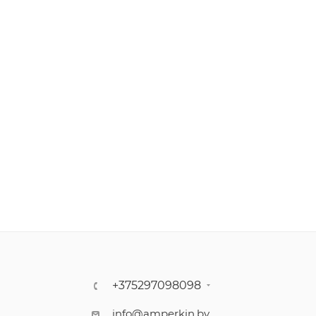
+375297098098
info@amperkin.by