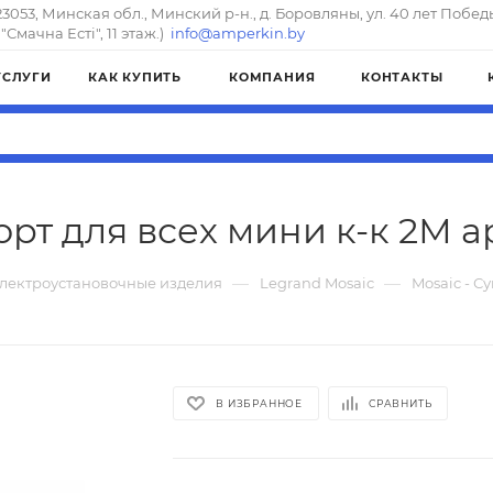
23053, Минская обл., Минский р-н., д. Боровляны, ул. 40 лет Побед
"Смачна Естi", 11 этаж.)
info@amperkin.by
УСЛУГИ
КАК КУПИТЬ
КОМПАНИЯ
КОНТАКТЫ
орт для всех мини к-к 2М а
—
—
лектроустановочные изделия
Legrand Mosaic
Mosaic - С
В ИЗБРАННОЕ
СРАВНИТЬ