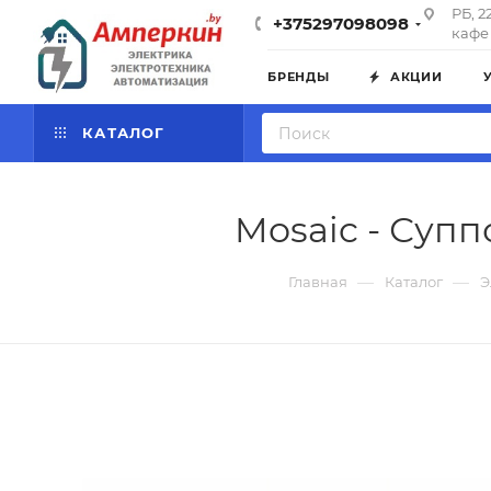
РБ, 2
+375297098098
кафе 
БРЕНДЫ
АКЦИИ
КАТАЛОГ
Mosaic - Супп
—
—
Главная
Каталог
Э