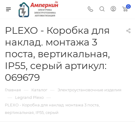
0
PLEXO - Коробка для
наклад. монтажа 3
поста, вертикальная,
IP55, серый артикул:
069679
—
—
Главная
Каталог
Электроустановочные изделия
—
—
Legrand Plexo
PLEXO - Коробка для наклад. монтажа 3 поста,
вертикальная, IP55, серый