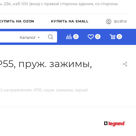
ы, 23А, каб.100 (вход с правой стороны здания, со стороны
КУПИТЬ НА OZON
КУПИТЬ НА EMALL
ВОЙТИ
0
0
0
Каталог
55, пруж. зажимы,
2 направления, IP55, пруж. зажимы, серый