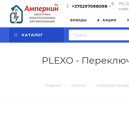
РБ, 2
+375297098098
кафе 
БРЕНДЫ
АКЦИИ
КАТАЛОГ
PLEXO - Переключ
—
—
Главная
Каталог
Электроустанов