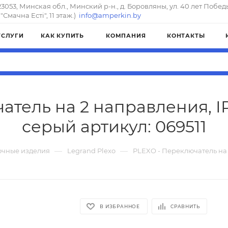
23053, Минская обл., Минский р-н., д. Боровляны, ул. 40 лет Побед
"Смачна Естi", 11 этаж.)
info@amperkin.by
УСЛУГИ
КАК КУПИТЬ
КОМПАНИЯ
КОНТАКТЫ
атель на 2 направления, IP
серый артикул: 069511
—
—
очные изделия
Legrand Plexo
PLEXO - Переключатель на 
В ИЗБРАННОЕ
СРАВНИТЬ