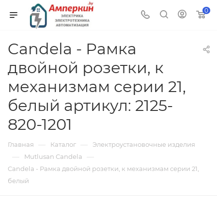
0
Candela - Рамка
двойной розетки, к
механизмам серии 21,
белый артикул: 2125-
820-1201
—
—
Главная
Каталог
Электроустановочные изделия
—
—
Mutlusan Candela
Candela - Рамка двойной розетки, к механизмам серии 21,
белый