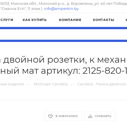
23053, Минская обл., Минский р-н., д. Боровляны, ул. 40 лет Побед
"Смачна Естi", 11 этаж.)
info@amperkin.by
УСЛУГИ
КАК КУПИТЬ
КОМПАНИЯ
КОНТАКТЫ
а двойной розетки, к механ
ный мат артикул: 2125-820-
—
—
ные изделия
Mutlusan Candela
Candela - Рамка двойной 
В ИЗБРАННОЕ
СРАВНИТЬ