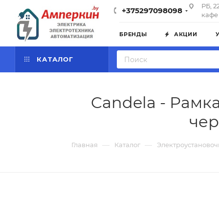
РБ, 2
+375297098098
кафе 
БРЕНДЫ
АКЦИИ
КАТАЛОГ
Candela - Рамк
чер
—
—
Главная
Каталог
Электроустановоч