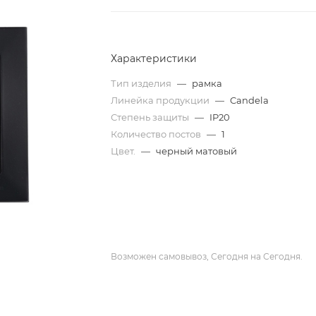
Характеристики
Тип изделия
—
рамка
Линейка продукции
—
Candela
Степень защиты
—
IP20
Количество постов
—
1
Цвет.
—
черный матовый
Возможен самовывоз, Сегодня на Сегодня.