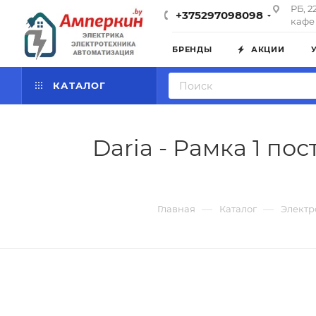
РБ, 2
+375297098098
кафе 
БРЕНДЫ
АКЦИИ
КАТАЛОГ
Daria - Рамка 1 пос
—
—
Главная
Каталог
Электр