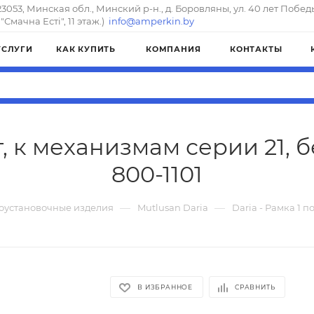
23053, Минская обл., Минский р-н., д. Боровляны, ул. 40 лет Побед
"Смачна Естi", 11 этаж.)
info@amperkin.by
УСЛУГИ
КАК КУПИТЬ
КОМПАНИЯ
КОНТАКТЫ
т, к механизмам серии 21, 
800-1101
—
—
оустановочные изделия
Mutlusan Daria
Daria - Рамка 1 п
В ИЗБРАННОЕ
СРАВНИТЬ